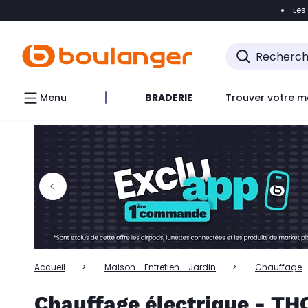
Les
Accéder directement à la navigation
Accéder directem
Accéder directement au chatbot
Menu
BRADERIE
Trouver votre m
Accueil
Maison - Entretien - Jardin
Chauffage
Chauffage électrique - T