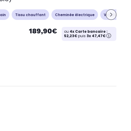
ain
Tissu chauffant
Cheminée électrique
Ventilation - 
189,90€
ou
4x Carte bancaire :
52,23€
puis
3x 47,47€