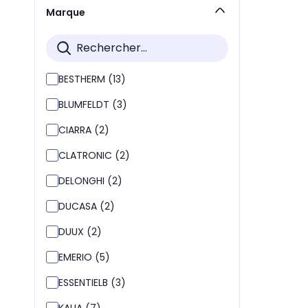
Marque
BESTHERM (13)
BLUMFELDT (3)
CIARRA (2)
CLATRONIC (2)
DELONGHI (2)
DUCASA (2)
DUUX (2)
EMERIO (5)
ESSENTIELB (3)
KALIA (7)