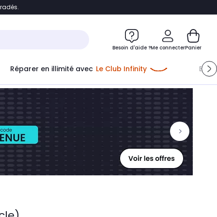
bradés.
ontenu
Accéder directement au pied de page
Besoin d'aide ?
Me connecter
Panier
Réparer en illimité avec
Le Club Infinity
Econ
Me connecter
Nouveau client
Créer mon compte
ou me connecter avec
icle)