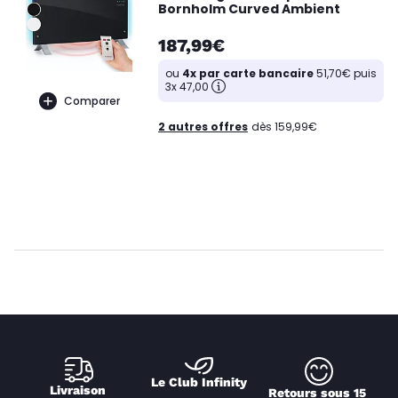
Bornholm Curved Ambient
187,99€
ou
4x par carte bancaire
51,70€ puis
3x 47,00
Comparer
2 autres offres
dès 159,99€
Le Club Infinity
Livraison 
Retours sous 15 