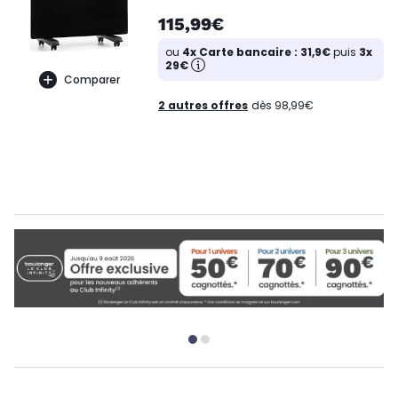
115,99€
ou
4x Carte bancaire : 31,9€
puis
3x
29€
Comparer
2 autres offres
dès 98,99€