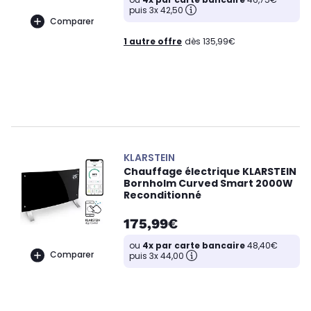
puis 3x 42,50
Comparer
1 autre offre
dès 135,99€
KLARSTEIN
Chauffage électrique KLARSTEIN
Bornholm Curved Smart 2000W
Reconditionné
175,99€
ou
4x par carte bancaire
48,40€
Comparer
puis 3x 44,00