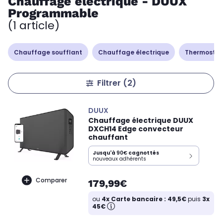
Chauffage électrique - DUUX
Programmable
(1 article)
Chauffage soufflant
Chauffage électrique
Thermostat
Filtrer
(2)
DUUX
Chauffage électrique DUUX
DXCH14 Edge convecteur
chauffant
Jusqu'à
90€
cagnottés
nouveaux adhérents
Comparer
179,99€
ou
4x Carte bancaire : 49,5€
puis
3x
45€