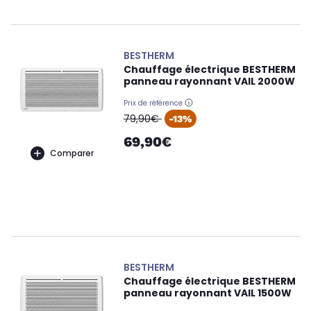
BESTHERM
Chauffage électrique BESTHERM
panneau rayonnant VAIL 2000W
Prix de référence
oldPrice
79,90€
-13%
69,90€
Comparer
BESTHERM
Chauffage électrique BESTHERM
panneau rayonnant VAIL 1500W