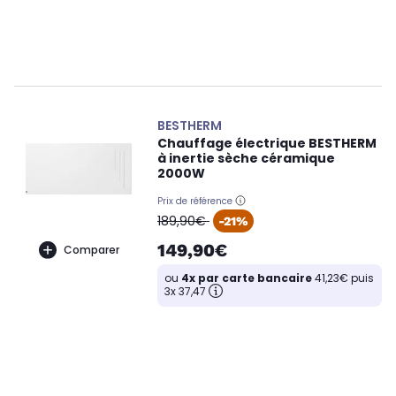
BESTHERM
Chauffage électrique BESTHERM
à inertie sèche céramique
2000W
Prix de référence
oldPrice
189,90€
-21%
149,90€
Comparer
ou
4x par carte bancaire
41,23€ puis
3x 37,47