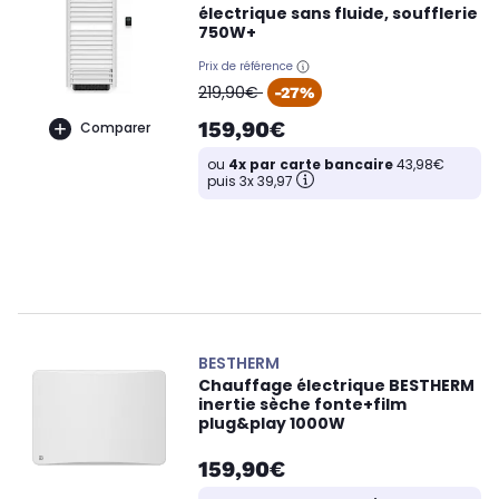
électrique sans fluide, soufflerie
750W+
Prix de référence
oldPrice
219,90€
-27%
159,90€
Comparer
ou
4x par carte bancaire
43,98€
puis 3x 39,97
BESTHERM
Chauffage électrique BESTHERM
inertie sèche fonte+film
plug&play 1000W
159,90€