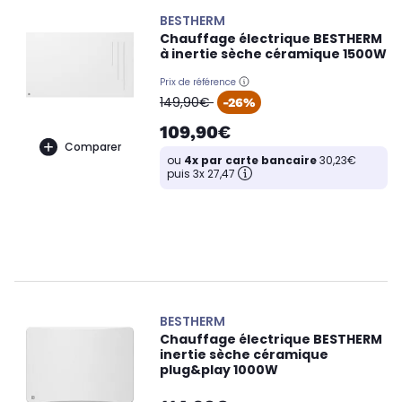
BESTHERM
Chauffage électrique BESTHERM
à inertie sèche céramique 1500W
Prix de référence
oldPrice
149,90€
-26%
109,90€
Comparer
ou
4x par carte bancaire
30,23€
puis 3x 27,47
BESTHERM
Chauffage électrique BESTHERM
inertie sèche céramique
plug&play 1000W