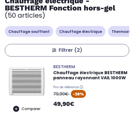
Chauffage électrique -
BESTHERM Fonction hors-gel
(50 articles)
Chauffage soufflant
Chauffage électrique
Thermostat
Filtrer
(2)
BESTHERM
Chauffage électrique BESTHERM
panneau rayonnant VAIL 1000W
Prix de référence
oldPrice
79,90€
-38%
49,90€
Comparer