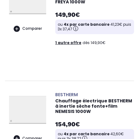
FREYA 1000W
149,90€
ou
4x par carte bancaire
41,23€ puis
Comparer
3x 37,47
1 autre offre
dès 149,90€
BESTHERM
Chauffage électrique BESTHERM
à inertie sèche fonte+film
NEMESIS 1000W
154,90€
ou
4x par carte bancaire
42,60€
Comparer
puis 3x 38,72