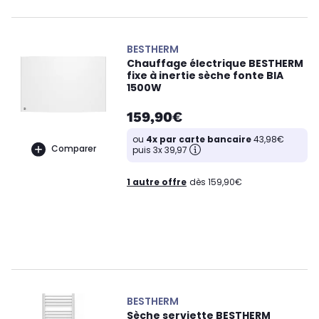
BESTHERM
Chauffage électrique BESTHERM
fixe à inertie sèche fonte BIA
1500W
159,90€
ou
4x par carte bancaire
43,98€
Comparer
puis 3x 39,97
1 autre offre
dès 159,90€
BESTHERM
Sèche serviette BESTHERM