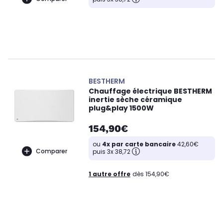
BESTHERM
Chauffage électrique BESTHERM
inertie sèche céramique
plug&play 1500W
154,90€
ou
4x par carte bancaire
42,60€
Comparer
puis 3x 38,72
1 autre offre
dès 154,90€