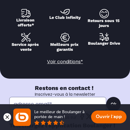
Le Club Infinity
Livraison 
Retours sous 15 
offerte*
jours
Boulanger Drive
Service après 
Meilleurs prix 
vente
garantis
Voir conditions*
Restons en contact !
Inscrivez-vous à la newsletter
Ok
Le meilleur de Boulanger à 
Ouvrir l'app
portée de main !
Ou retrouvez-nous sur :
Téléchargez l'application Boulanger !