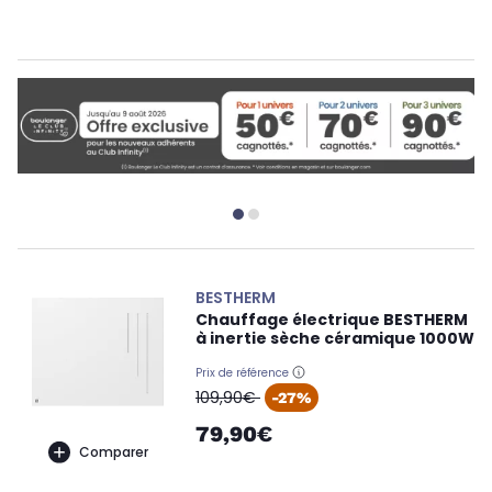
BESTHERM
Chauffage électrique BESTHERM
à inertie sèche céramique 1000W
Prix de référence
oldPrice
109,90€
-27%
79,90€
Comparer