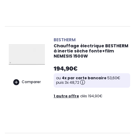
BESTHERM
Chauffage électrique BESTHERM
à inertie sèche fonte+film
NEMESIS 1500W
194,90€
ou
4x par carte bancaire
53,60€
Comparer
puis 3x 48,72
1 autre offre
dès 194,90€