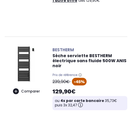
1 autre offre
dès 129,90€
BESTHERM
Sèche serviette BESTHERM
électrique sans fluide 500W ANIS
noir
Prix de référence
oldPrice
239,90€
-45%
129,90€
Comparer
ou
4x par carte bancaire
35,73€
puis 3x 32,47