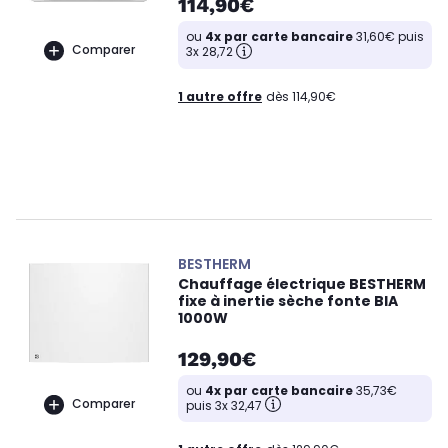
114,90€
ou
4x par carte bancaire
31,60€ puis
Comparer
3x 28,72
1 autre offre
dès 114,90€
BESTHERM
Chauffage électrique BESTHERM
fixe à inertie sèche fonte BIA
1000W
129,90€
ou
4x par carte bancaire
35,73€
Comparer
puis 3x 32,47