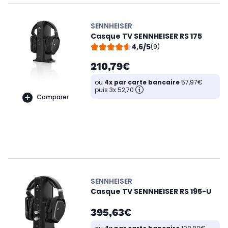
SENNHEISER
Casque TV SENNHEISER RS 175
4,6/5
(9)
210,79€
ou
4x par carte bancaire
57,97€
puis 3x 52,70
Comparer
SENNHEISER
Casque TV SENNHEISER RS 195-U
395,63€