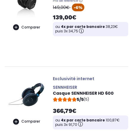
Prix de référence
oldPrice
149,00€
-6%
139,00€
ou
4x par carte bancaire
38,23€
Comparer
puis 3x 34,75
Exclusivité internet
SENNHEISER
Casque SENNHEISER HD 600
5/5
(5)
366,79€
ou
4x par carte bancaire
100,87€
Comparer
puis 3x 91,70