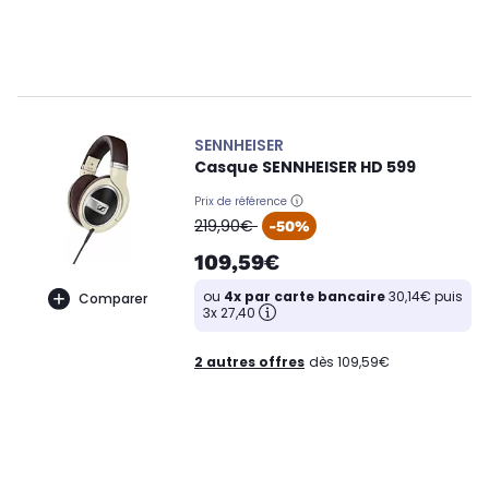
SENNHEISER
Casque SENNHEISER HD 599
Prix de référence
oldPrice
219,90€
-50%
109,59€
ou
4x par carte bancaire
30,14€ puis
Comparer
3x 27,40
2 autres offres
dès 109,59€