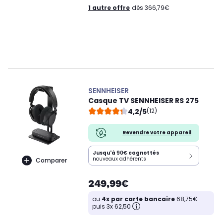
1 autre offre
dès 366,79€
SENNHEISER
Casque TV SENNHEISER RS 275
4,2/5
(12)
Revendre votre appareil
Jusqu'à
90€
cagnottés
nouveaux adhérents
Comparer
249,99€
ou
4x par carte bancaire
68,75€
puis 3x 62,50