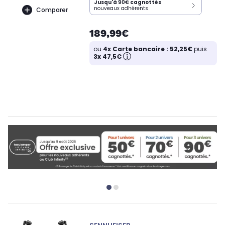
Jusqu'à
90€
cagnottés
nouveaux adhérents
Comparer
189,99€
ou
4x Carte bancaire : 52,25€
puis
3x 47,5€