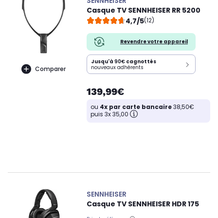
SENNHEISER
Casque TV SENNHEISER RR 5200
4,7/5
(12)
Revendre votre appareil
Jusqu'à
90€
cagnottés
nouveaux adhérents
Comparer
139,99€
ou
4x par carte bancaire
38,50€
puis 3x 35,00
SENNHEISER
Casque TV SENNHEISER HDR 175