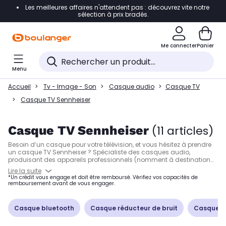
Les meilleures affaires n'attendent pas : découvrez vite notre
Accéder directement à la navigation
sélection à prix bradés.
Accéder directement à la liste des produits
Me connecter
Panier
Accéder directement au contenu
Menu
Accéder directement au pied de page
Accueil
Tv - Image - Son
Casque audio
Casque TV
Accéder directement au chatbot
Casque TV Sennheiser
Casque TV Sennheiser
(11 articles)
Besoin d’un casque pour votre télévision, et vous hésitez à prendre
un casque TV Sennheiser ? Spécialiste des casques audio,
produisant des appareils professionnels (nomment à destination
des aviateurs), cette marque allemande vous propose des
Lire la suite
casques de très grande qualité. Que ce soit pour regarder votre
*Un crédit vous engage et doit être remboursé. Vérifiez vos capacités de
émission sans déranger votre entourage ou pour écouter votre
remboursement avant de vous engager.
télévision avec un volume sonore plus élevé si vous êtes
malentendant, les casques TV Sennheiser, ou stéthoscopes sans fil,
présents sur cette page répondront forcément à vos attentes.
Casque bluetooth
Casque réducteur de bruit
Casque T