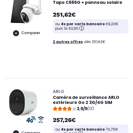
Tapo C665G + panneau solaire
251,62€
ou
4x par carte bancaire
69,20€
puis 3x 62,90
Comparer
2 autres offres
dès 251,62€
ARLO
Caméra de surveillance ARLO
extérieure Go 2 3G/4G SIM
3,9/5
(12)
257,26€
ou
4x par carte bancaire
70,75€
Comparer