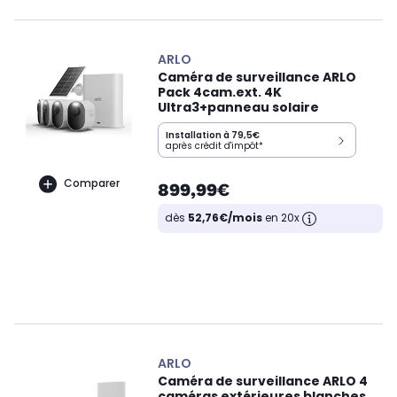
ARLO
Caméra de surveillance ARLO
Pack 4cam.ext. 4K
Ultra3+panneau solaire
Installation à 79,5€
après crédit d'impôt*
Comparer
899,99€
dès
52,76€/mois
en 20x
ARLO
Caméra de surveillance ARLO 4
caméras extérieures blanches