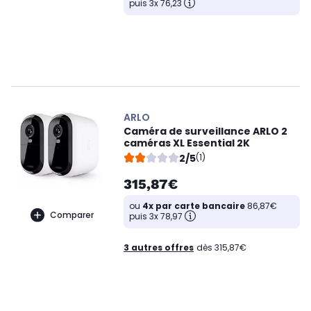
puis 3x 76,23
ARLO
Caméra de surveillance ARLO 2
caméras XL Essential 2K
2/5
(1)
315,87€
ou
4x par carte bancaire
86,87€
Comparer
puis 3x 78,97
3 autres offres
dès 315,87€