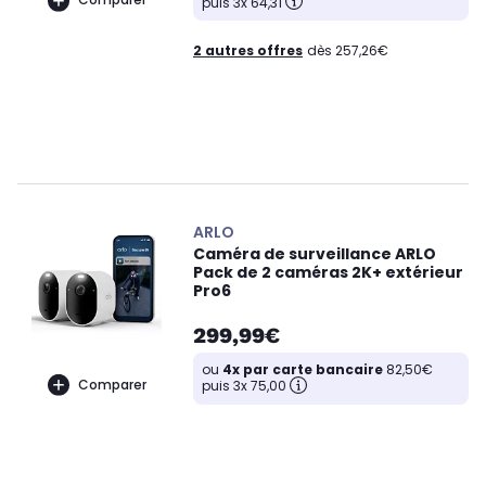
puis 3x 64,31
2 autres offres
dès 257,26€
ARLO
Caméra de surveillance ARLO
Pack de 2 caméras 2K+ extérieur
Pro6
299,99€
ou
4x par carte bancaire
82,50€
Comparer
puis 3x 75,00