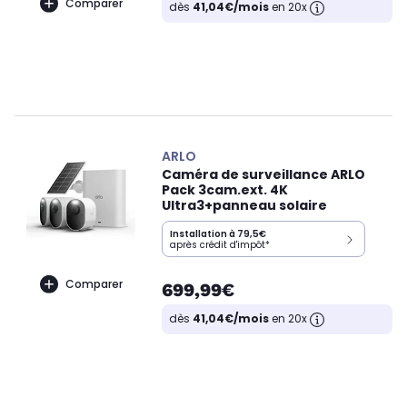
Comparer
dès
41,04€/mois
en 20x
ARLO
Caméra de surveillance ARLO
Pack 3cam.ext. 4K
Ultra3+panneau solaire
Installation à 79,5€
après crédit d'impôt*
Comparer
699,99€
dès
41,04€/mois
en 20x