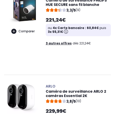
Caméra de surveillance PHILIPS
HUE SECURE sans fil blanche
3,3/5
(9)
221,24€
ou
4x Carte bancaire : 60,84€
puis
Comparer
3x 55,31€
3 autres offres
dès 221,24€
ARLO
Caméra de surveillance ARLO 2
caméras Essential 2K
3,8/5
(13)
229,99€