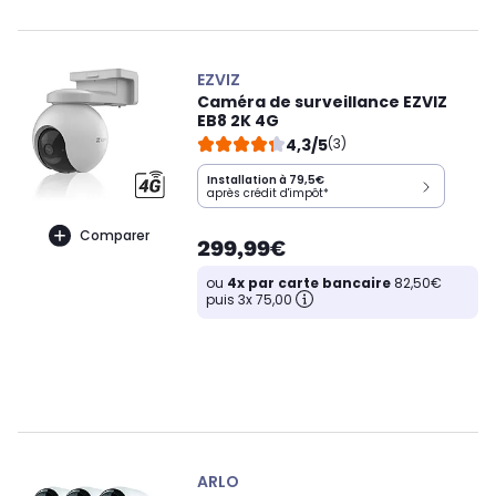
EZVIZ
Caméra de surveillance EZVIZ
EB8 2K 4G
4,3/5
(3)
Installation à 79,5€
après crédit d'impôt*
Comparer
299,99€
ou
4x par carte bancaire
82,50€
puis 3x 75,00
ARLO