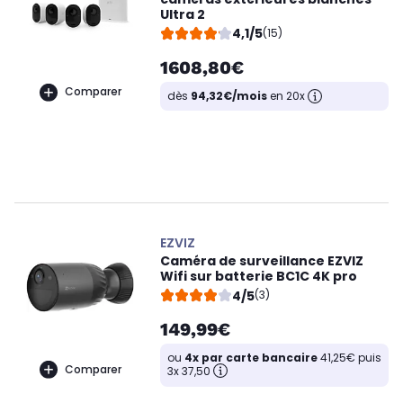
Ultra 2
4,1/5
(15)
1608,80€
Comparer
dès
94,32€/mois
en 20x
EZVIZ
Caméra de surveillance EZVIZ
Wifi sur batterie BC1C 4K pro
4/5
(3)
149,99€
ou
4x par carte bancaire
41,25€ puis
Comparer
3x 37,50