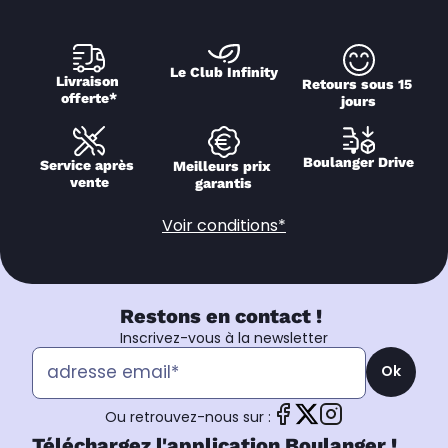
Le Club Infinity
Livraison 
Retours sous 15 
offerte*
jours
Boulanger Drive
Service après 
Meilleurs prix 
vente
garantis
Voir conditions*
Restons en contact !
Inscrivez-vous à la newsletter
Ok
Ou retrouvez-nous sur :
Téléchargez l'application Boulanger !