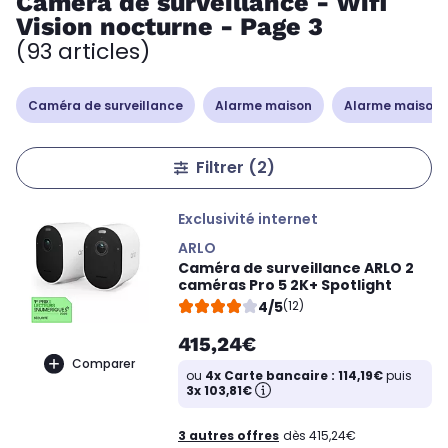
Caméra de surveillance - Wifi
Vision nocturne - Page 3
(93 articles)
Caméra de surveillance
Alarme maison
Alarme maison 
Filtrer
(2)
Exclusivité internet
ARLO
Caméra de surveillance ARLO 2
caméras Pro 5 2K+ Spotlight
4/5
(12)
415,24€
Comparer
ou
4x Carte bancaire : 114,19€
puis
3x 103,81€
3 autres offres
dès 415,24€