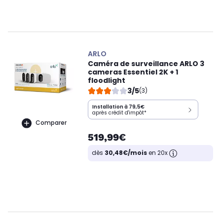
ARLO
Caméra de surveillance ARLO 3
cameras Essentiel 2K + 1
floodlight
3/5
(3)
Installation à 79,5€
après crédit d'impôt*
Comparer
519,99€
dès
30,48€/mois
en 20x