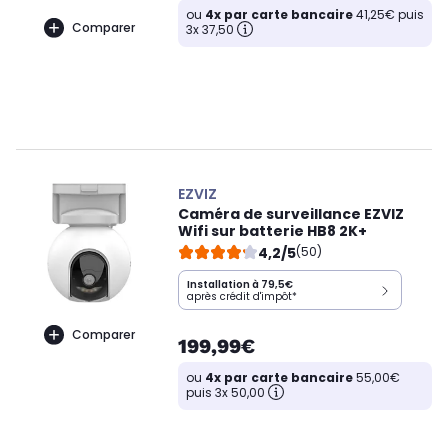
ou
4x par carte bancaire
41,25€ puis
Comparer
3x 37,50
EZVIZ
Caméra de surveillance EZVIZ
Wifi sur batterie HB8 2K+
4,2/5
(50)
Installation à 79,5€
après crédit d'impôt*
Comparer
199,99€
ou
4x par carte bancaire
55,00€
puis 3x 50,00