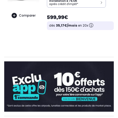
Installation à 79,5€
après crédit d'impôt*
Comparer
599,99€
dès
35,17€/mois
en 20x