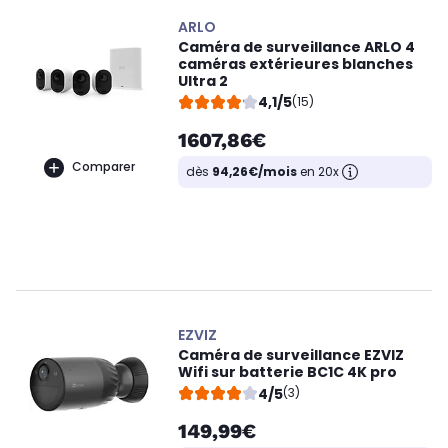
ARLO
Caméra de surveillance ARLO 4
caméras extérieures blanches
Ultra 2
4,1/5
(15)
1607,86€
Comparer
dès
94,26€/mois
en 20x
EZVIZ
Caméra de surveillance EZVIZ
Wifi sur batterie BC1C 4K pro
4/5
(3)
149,99€