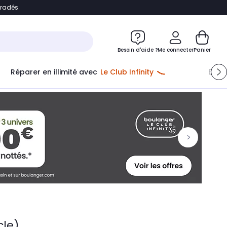
bradés.
ontenu
Accéder directement au pied de page
Besoin d'aide ?
Me connecter
Panier
Réparer en illimité avec
Le Club Infinity
Econ
cle)