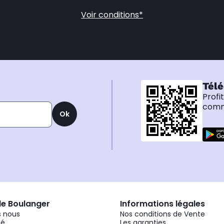
Voir conditions*
Télé
Profi
comma
Ok
de Boulanger
Informations légales
 nous
Nos conditions de Vente
gé
Les garanties