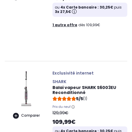
ou
4x Carte bancaire : 30,25€
puis
3x 27,5€
1 autre offre
dès 109,99€
Exclusivité internet
SHARK
Balai vapeur SHARK S6003EU
Reconditionné
5/5
(1)
Prix du neuf
oldPrice
129,99€
Comparer
109,99€
ou
4x Carte bancaire : 30,25€
puis