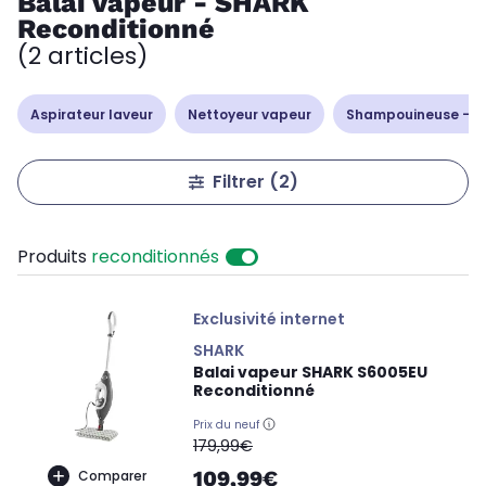
Balai vapeur - SHARK
Reconditionné
(2 articles)
Aspirateur laveur
Nettoyeur vapeur
Shampouineuse - d
Filtrer
(2)
Produits
reconditionnés
Exclusivité internet
SHARK
Balai vapeur SHARK S6005EU
Reconditionné
Prix du neuf
oldPrice
179,99€
109,99€
Comparer