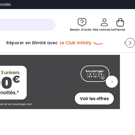
bradés.
ontenu
Accéder directement au pied de page
Besoin d'aide ?
Me connecter
Panier
Réparer en illimité avec
Le Club Infinity
Econ