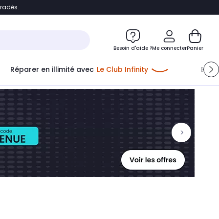
bradés.
ontenu
Accéder directement au pied de page
Besoin d'aide ?
Me connecter
Panier
Réparer en illimité avec
Le Club Infinity
Econ
Me connecter
Nouveau client
Créer mon compte
ou me connecter avec