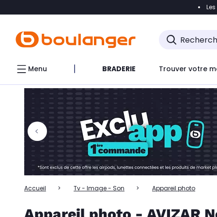
Les
Accéder directement à la navigation
Accéder directem
Accéder directement au chatbot
Menu
BRADERIE
Trouver votre m
Accueil
Tv - Image - Son
Appareil photo
Appareil photo - AVIZAR N