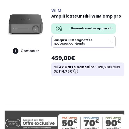
WIIM
Amplificateur HiFi WIIM amp pro
Revendre votre appareil
Jusqu'à
90€
cagnottés
nouveaux adhérents
Comparer
459,00€
ou
4x Carte bancaire : 126,23€
puis
3x 114,75€