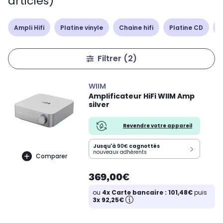
articles)
Ampli Hifi
Platine vinyle
Chaine hifi
Platine CD
E
Filtrer
(2)
WIIM
Amplificateur HiFi WIIM Amp
silver
Revendre votre appareil
Jusqu'à
90€
cagnottés
nouveaux adhérents
Comparer
369,00€
ou
4x Carte bancaire : 101,48€
puis
3x 92,25€