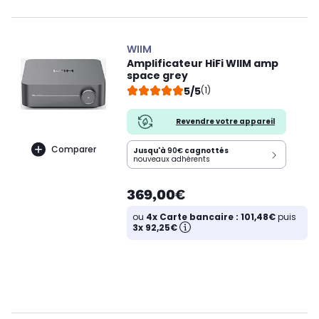
WIIM
Amplificateur HiFi WIIM amp
space grey
5/5
(1)
Revendre votre appareil
Comparer
Jusqu'à
90€
cagnottés
nouveaux adhérents
369,00€
ou
4x Carte bancaire : 101,48€
puis
3x 92,25€