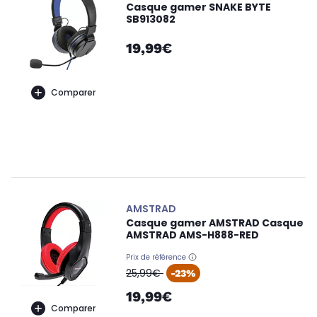
Casque gamer SNAKE BYTE
SB913082
19,99€
Comparer
AMSTRAD
Casque gamer AMSTRAD Casque
AMSTRAD AMS-H888-RED
Prix de référence
oldPrice
25,99€
-23%
19,99€
Comparer