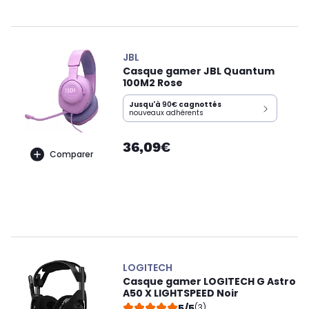
JBL
Casque gamer JBL Quantum
100M2 Rose
Jusqu'à
90€
cagnottés
nouveaux adhérents
36,09€
Comparer
LOGITECH
Casque gamer LOGITECH G Astro
A50 X LIGHTSPEED Noir
5/5
(3)