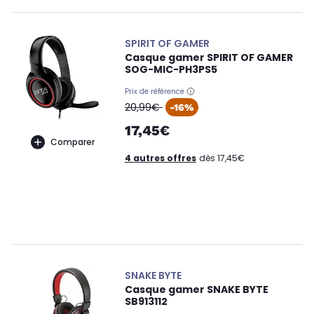
SPIRIT OF GAMER
Casque gamer SPIRIT OF GAMER
SOG-MIC-PH3PS5
Prix de référence
oldPrice
20,99€
-16%
17,45€
Comparer
4 autres offres
dès 17,45€
SNAKE BYTE
Casque gamer SNAKE BYTE
SB913112