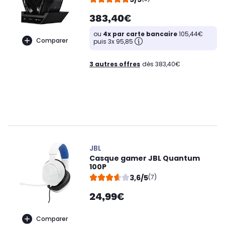
383,40€
ou
4x par carte bancaire
105,44€
Comparer
puis 3x 95,85
3 autres offres
dès 383,40€
JBL
Casque gamer JBL Quantum
100P
3,6/5
(7)
24,99€
Comparer