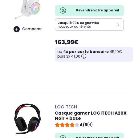
Revendre votre appareil
Jusqu'à
90€
cagnottés
nouveaux adhérents
Comparer
163,99€
ou
4x par carte bancaire
45,10€
puis 3x 41,00
LOGITECH
Casque gamer LOGITECH A20X
Noir + base
4/5
(4)