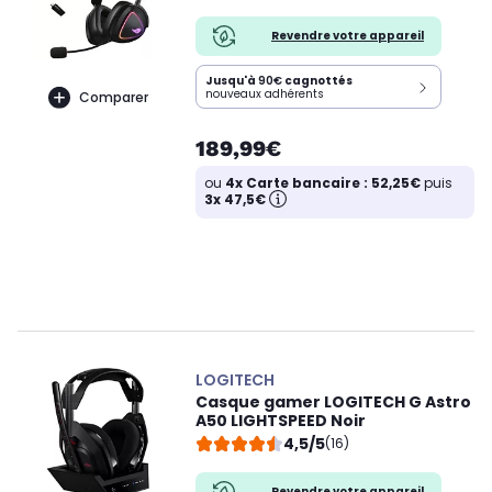
Revendre votre appareil
Jusqu'à
90€
cagnottés
nouveaux adhérents
Comparer
189,99€
ou
4x Carte bancaire : 52,25€
puis
3x 47,5€
LOGITECH
Casque gamer LOGITECH G Astro
A50 LIGHTSPEED Noir
4,5/5
(16)
Revendre votre appareil