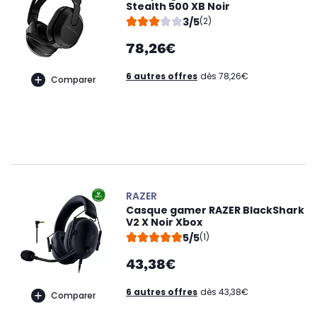
Stealth 500 XB Noir
3/5
(2)
78,26€
6 autres offres
dès 78,26€
Comparer
RAZER
Casque gamer RAZER BlackShark
V2 X Noir Xbox
5/5
(1)
43,38€
6 autres offres
dès 43,38€
Comparer