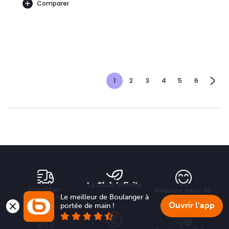
Comparer
1
2
3
4
5
6
Le Club Infinity
Livraison 
Retours sous 15 
Le meilleur de Boulanger à 
offerte*
jours
Ouvrir l'app
portée de main !