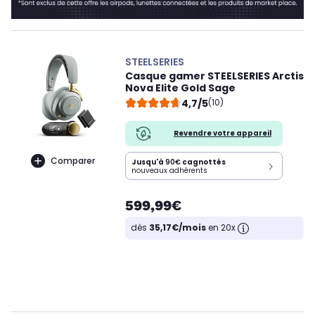
STEELSERIES
Casque gamer STEELSERIES Arctis
Nova Elite Gold Sage
4,7/5
(10)
Revendre votre appareil
Comparer
Jusqu'à
90€
cagnottés
nouveaux adhérents
599,99€
dès
35,17€/mois
en 20x