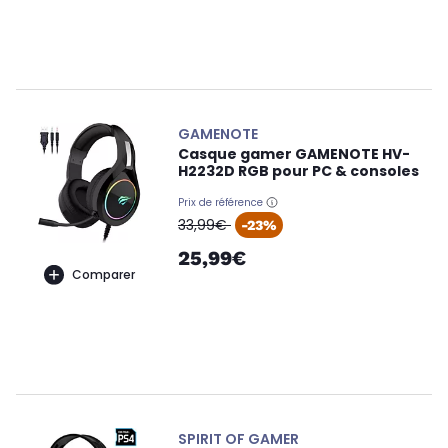
GAMENOTE
Casque gamer GAMENOTE HV-
H2232D RGB pour PC & consoles
Prix de référence
oldPrice
33,99€
-23%
25,99€
Comparer
SPIRIT OF GAMER