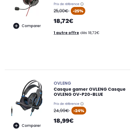
Prix de référence
oldPrice
25,00€
-25%
18,72€
Comparer
1 autre offre
dès 18,72€
OVLENG
Casque gamer OVLENG Casque
OVLENG OV-P20-BLUE
Prix de référence
oldPrice
24,99€
-24%
18,99€
Comparer