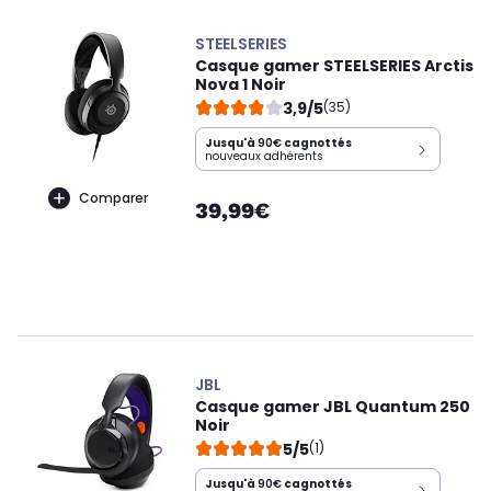
STEELSERIES
Casque gamer STEELSERIES Arctis
Nova 1 Noir
3,9/5
(35)
Jusqu'à
90€
cagnottés
nouveaux adhérents
Comparer
39,99€
JBL
Casque gamer JBL Quantum 250
Noir
5/5
(1)
Jusqu'à
90€
cagnottés