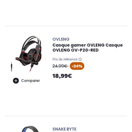
OVLENG
Casque gamer OVLENG Casque
OVLENG OV-P20-RED
Prix de référence
oldPrice
24,99€
-24%
18,99€
Comparer
SNAKE BYTE