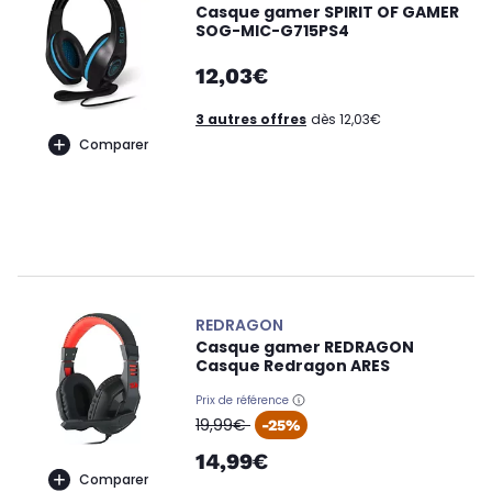
Casque gamer SPIRIT OF GAMER
SOG-MIC-G715PS4
12,03€
3 autres offres
dès 12,03€
Comparer
REDRAGON
Casque gamer REDRAGON
Casque Redragon ARES
Prix de référence
oldPrice
19,99€
-25%
14,99€
Comparer