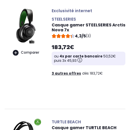
Exclusivité internet
STEELSERIES
Casque gamer STEELSERIES Arctis
Nova 7x
4,3/5
(3)
183,72€
Comparer
ou
4x par carte bancaire
50,52€
puis 3x 45,93
3 autres offres
dès 183,72€
TURTLE BEACH
Casque gamer TURTLE BEACH