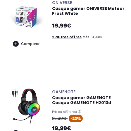
ONIVERSE
Casque gamer ONIVERSE Meteor
Frost White
19,99€
2 autres offres
dès 19,99€
Comparer
GAMENOTE
Casque gamer GAMENOTE
Casque GAMENOTE H2013d
Prix de référence
oldPrice
25,99€
-23%
19,99€