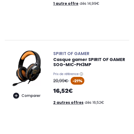
1 autre offre
dès 14,99€
SPIRIT OF GAMER
Casque gamer SPIRIT OF GAMER
SOG-MIC-PH3MP
Prix de référence
oldPrice
20,99€
-21%
16,52€
Comparer
2 autres offres
dès 16,52€