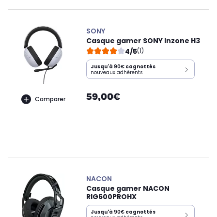
SONY
Casque gamer SONY Inzone H3
4/5
(1)
Jusqu'à
90€
cagnottés
nouveaux adhérents
59,00€
Comparer
NACON
Casque gamer NACON
RIG600PROHX
Jusqu'à
90€
cagnottés