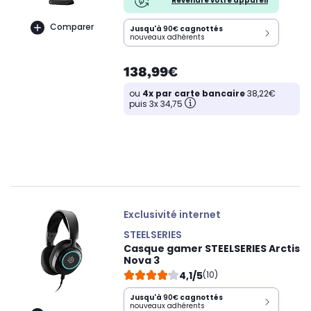
Revendre votre appareil
Comparer
Jusqu'à
90€
cagnottés
nouveaux adhérents
138,99€
ou
4x par carte bancaire
38,22€
puis 3x 34,75
Exclusivité internet
STEELSERIES
Casque gamer STEELSERIES Arctis
Nova 3
4,1/5
(10)
Jusqu'à
90€
cagnottés
nouveaux adhérents