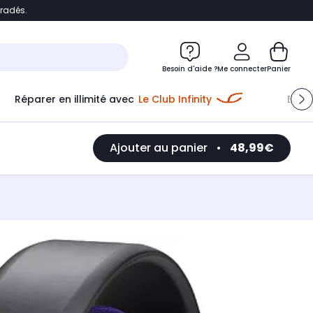
bradés.
e
Accéder directement au chatbot
Besoin d'aide ?
Me connecter
Panier
Réparer en illimité avec
Le Club Infinity
Econ
Ajouter au panier
•
48,99€