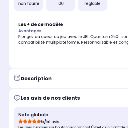
non fourni
100
réglable
Les + de ce modèle
Avantages
Plongez au coeur du jeu avec le JBL Quantum 250 : son
compatibilité multiplateforme. Personnalisable et conç
Description
Les avis de nos clients
Note globale
5/5
1 avis
Les avis déposés sur boulanger.com font l'objet d'un contrôle 