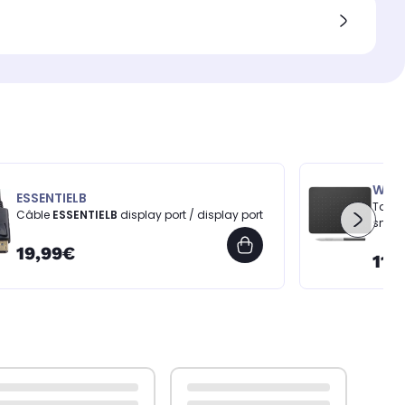
WAC
ESSENTIELB
Table
Câble
ESSENTIELB
display port / display port
small
19,99€
116