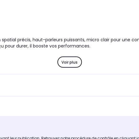
 spatial précis, haut-parleurs puissants, micro clair pour une 
u pour durer, il booste vos performances.
Voir plus
avant leur publication. Retrouvez notre procédure de contrôle
en cliquant i