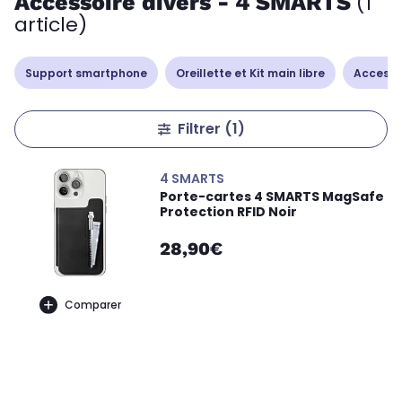
Accessoire divers - 4 SMARTS
(1
article)
Support smartphone
Oreillette et Kit main libre
Accesso
Filtrer
(1)
4 SMARTS
Porte-cartes 4 SMARTS MagSafe
Protection RFID Noir
28,90€
Comparer