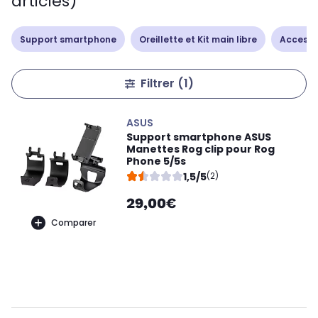
articles)
Support smartphone
Oreillette et Kit main libre
Accesso
Filtrer
(1)
ASUS
Support smartphone ASUS
Manettes Rog clip pour Rog
Phone 5/5s
1,5/5
(2)
29,00€
Comparer