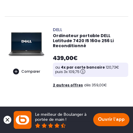
DELL
Ordinateur portable DELL
Latitude 7420 I5 16Go 256 Li
Reconditionné
439,00€
ou
4x par carte bancaire
120,73€
Comparer
puis 3x 109,75
2 autres offres
dès 359,00€
Le meilleur de Boulanger à 
Ouvrir l'app
portée de main !