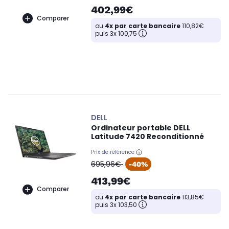
402,99€
Comparer
ou
4x par carte bancaire
110,82€
puis 3x 100,75
DELL
Ordinateur portable DELL
Latitude 7420 Reconditionné
Prix de référence
oldPrice
695,96€
-40%
413,99€
Comparer
ou
4x par carte bancaire
113,85€
puis 3x 103,50