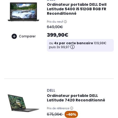
Ordinateur portable DELL Dell
Latitude 5400 i5 512GB 8GB FR
Reconditionné
Prix du neuf
oldPrice
649,90€
399,90€
Comparer
ou
4x par carte bancaire
109,98€
puis 3x 99,97
DELL
Ordinateur portable DELL
Latitude 7420 Reconditionné
Prix de référence
oldPrice
675,96€
-40%