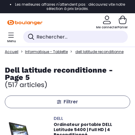
Les meilleures affaires n'attendent pas : découvrez vite notre
Accéder directement à la navigation
sélection à prix bradés.
Accéder directement au contenu
Me connecter
Panier
Accéder directement au pied de page
Menu
Accéder directement au chatbot
Accueil
Informatique - Tablette
dell latitude reconditionne
Dell latitude reconditionne -
Page 5
(517 articles)
Filtrer
DELL
Ordinateur portable DELL
Latitude 5400 | Full HD | 4
Reconditionné