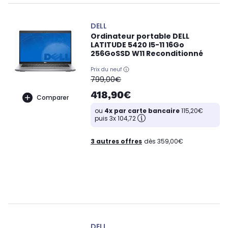
DELL
Ordinateur portable DELL
LATITUDE 5420 I5-11 16Go
256GoSSD W11 Reconditionné
Prix du neuf
oldPrice
799,00€
418,90€
Comparer
ou
4x par carte bancaire
115,20€
puis 3x 104,72
3 autres offres
dès 359,00€
DELL