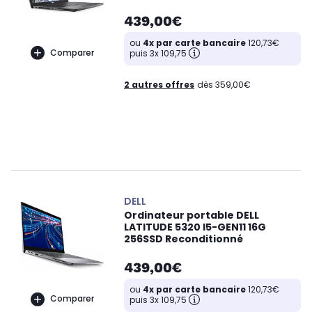
439,00€
ou
4x par carte bancaire
120,73€
Comparer
puis 3x 109,75
2 autres offres
dès 359,00€
DELL
Ordinateur portable DELL
LATITUDE 5320 I5-GEN11 16G
256SSD Reconditionné
439,00€
ou
4x par carte bancaire
120,73€
Comparer
puis 3x 109,75