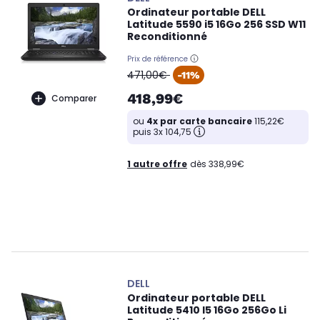
Ordinateur portable DELL
Latitude 5590 i5 16Go 256 SSD W11
Reconditionné
Prix de référence
oldPrice
471,00€
-11%
418,99€
Comparer
ou
4x par carte bancaire
115,22€
puis 3x 104,75
1 autre offre
dès 338,99€
DELL
Ordinateur portable DELL
Latitude 5410 I5 16Go 256Go Li