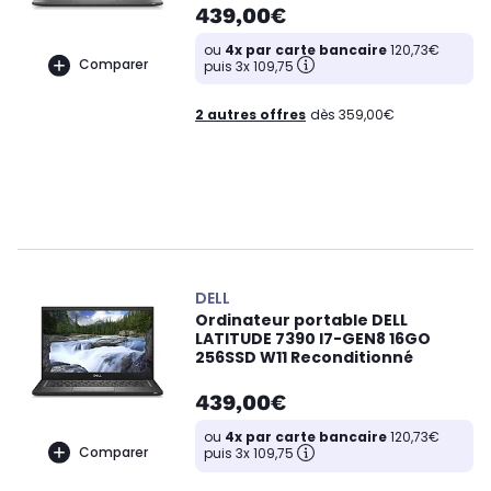
439,00€
ou
4x par carte bancaire
120,73€
Comparer
puis 3x 109,75
2 autres offres
dès 359,00€
DELL
Ordinateur portable DELL
LATITUDE 7390 I7-GEN8 16GO
256SSD W11 Reconditionné
439,00€
ou
4x par carte bancaire
120,73€
Comparer
puis 3x 109,75