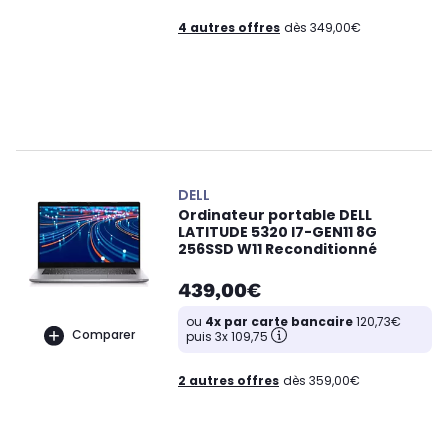
4 autres offres
dès 349,00€
DELL
Ordinateur portable DELL
LATITUDE 5320 I7-GEN11 8G
256SSD W11 Reconditionné
439,00€
ou
4x par carte bancaire
120,73€
Comparer
puis 3x 109,75
2 autres offres
dès 359,00€