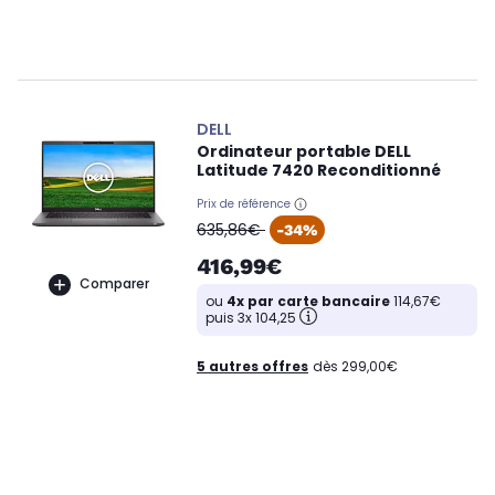
DELL
Ordinateur portable DELL
Latitude 7420 Reconditionné
Prix de référence
oldPrice
635,86€
-34%
416,99€
Comparer
ou
4x par carte bancaire
114,67€
puis 3x 104,25
5 autres offres
dès 299,00€