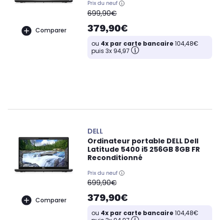
Prix du neuf
oldPrice
699,90€
379,90€
Comparer
ou
4x par carte bancaire
104,48€
puis 3x 94,97
DELL
Ordinateur portable DELL Dell
Latitude 5400 i5 256GB 8GB FR
Reconditionné
Prix du neuf
oldPrice
699,90€
379,90€
Comparer
ou
4x par carte bancaire
104,48€