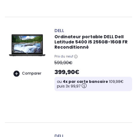
DELL
Ordinateur portable DELL Dell
Latitude 5400 i5 256GB-16GB FR
Reconditionné
Prix du neuf
oldPrice
599,90€
399,90€
Comparer
ou
4x par carte bancaire
109,98€
puis 3x 99,97
DELL