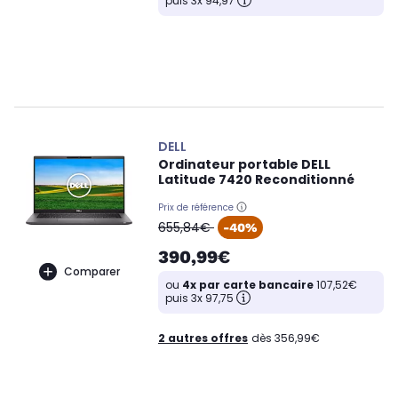
puis 3x 94,97
DELL
Ordinateur portable DELL
Latitude 7420 Reconditionné
Prix de référence
oldPrice
655,84€
-40%
390,99€
Comparer
ou
4x par carte bancaire
107,52€
puis 3x 97,75
2 autres offres
dès 356,99€