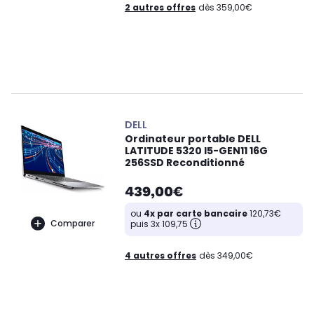
2 autres offres
dès 359,00€
DELL
Ordinateur portable DELL
LATITUDE 5320 I5-GEN11 16G
256SSD Reconditionné
439,00€
ou
4x par carte bancaire
120,73€
Comparer
puis 3x 109,75
4 autres offres
dès 349,00€