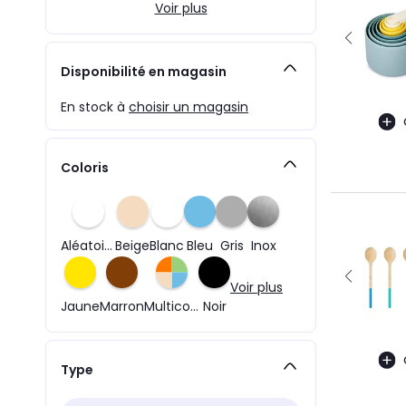
Voir plus
Disponibilité en magasin
En stock à
choisir un magasin
Coloris
Aléatoire
Beige
Blanc
Bleu
Gris
Inox
Voir plus
Jaune
Marron
Multicolore
Noir
Type