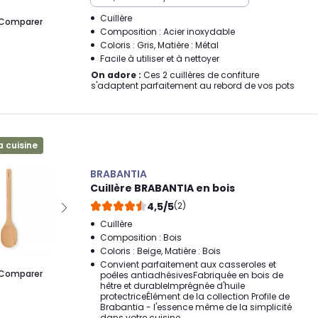
Cuillère
Comparer
Composition : Acier inoxydable
Coloris : Gris, Matière : Métal
Facile à utiliser et à nettoyer
On adore :
Ces 2 cuillères de confiture
s'adaptent parfaitement au rebord de vos pots
a cuisine
BRABANTIA
Cuillère BRABANTIA en bois
4,5/5
(2)
Cuillère
Composition : Bois
Coloris : Beige, Matière : Bois
Convient parfaitement aux casseroles et
Comparer
poêles antiadhésivesFabriquée en bois de
hêtre et durableImprégnée d'huile
protectriceÉlément de la collection Profile de
Brabantia - l'essence même de la simplicité
dans votre cuisine.