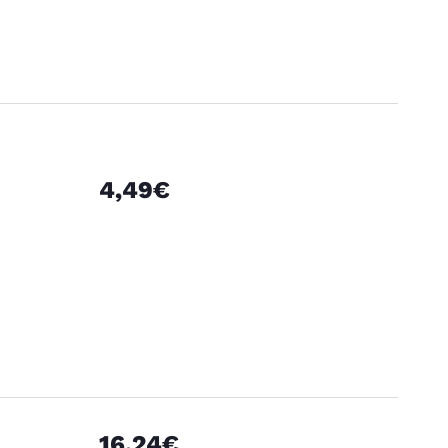
4,49€
16,24€