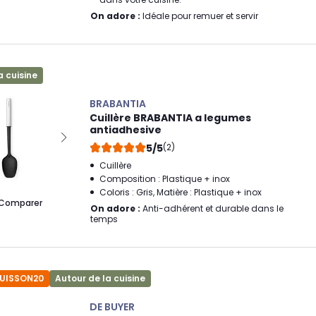
On adore :
Idéale pour remuer et servir
a cuisine
BRABANTIA
Cuillère BRABANTIA a legumes
antiadhesive
5/5
(2)
Cuillère
Composition : Plastique + inox
Coloris : Gris, Matière : Plastique + inox
Comparer
On adore :
Anti-adhérent et durable dans le
temps
CUISSON20
Autour de la cuisine
DE BUYER