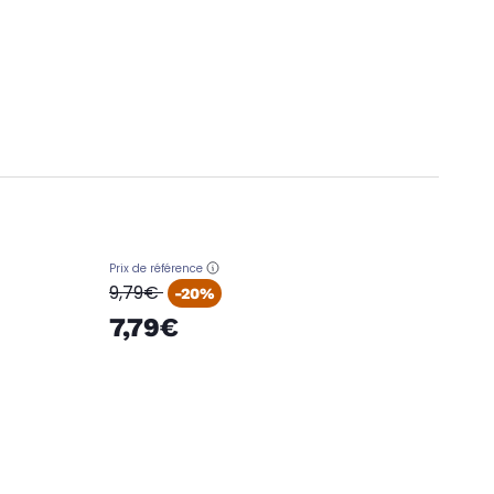
Prix de référence
oldPrice
9,79€
-20%
7,79€