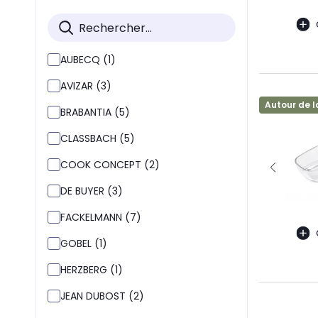
AUBECQ (1)
AVIZAR (3)
Autour de l
BRABANTIA (5)
CLASSBACH (5)
COOK CONCEPT (2)
DE BUYER (3)
FACKELMANN (7)
GOBEL (1)
HERZBERG (1)
JEAN DUBOST (2)