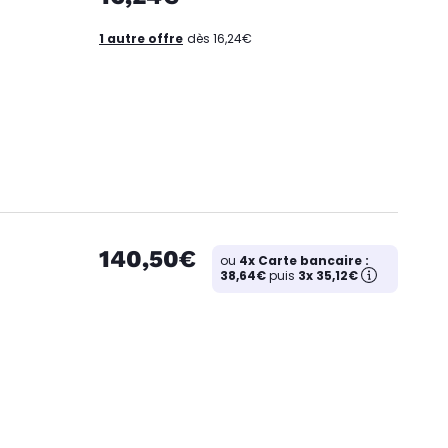
1 autre offre
dès 16,24€
140,50€
ou
4x Carte bancaire :
38,64€
puis
3x 35,12€