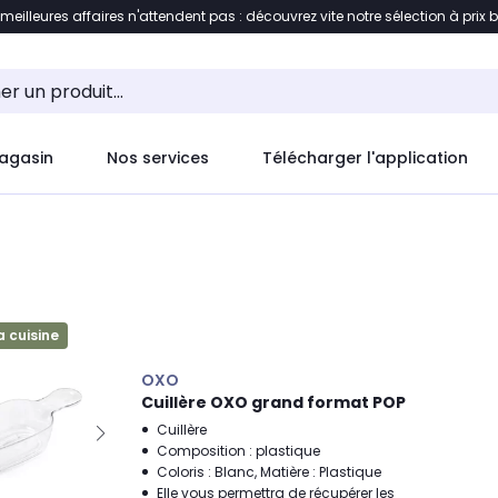
 meilleures affaires n'attendent pas : découvrez vite notre sélection à prix 
ement au contenu
Accéder directement au pied de pag
agasin
Nos services
Télécharger l'application
a cuisine
OXO
Cuillère OXO grand format POP
Cuillère
Composition : plastique
Coloris : Blanc, Matière : Plastique
Elle vous permettra de récupérer les