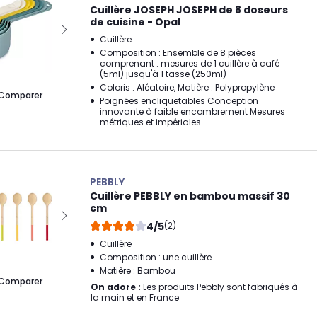
Cuillère JOSEPH JOSEPH de 8 doseurs
de cuisine - Opal
Cuillère
Composition : Ensemble de 8 pièces
comprenant : mesures de 1 cuillère à café
(5ml) jusqu'à 1 tasse (250ml)
Coloris : Aléatoire, Matière : Polypropylène
Comparer
Poignées encliquetables Conception
innovante à faible encombrement Mesures
métriques et impériales
PEBBLY
Cuillère PEBBLY en bambou massif 30
cm
4/5
(2)
Cuillère
Composition : une cuillère
Matière : Bambou
Comparer
On adore :
Les produits Pebbly sont fabriqués à
la main et en France