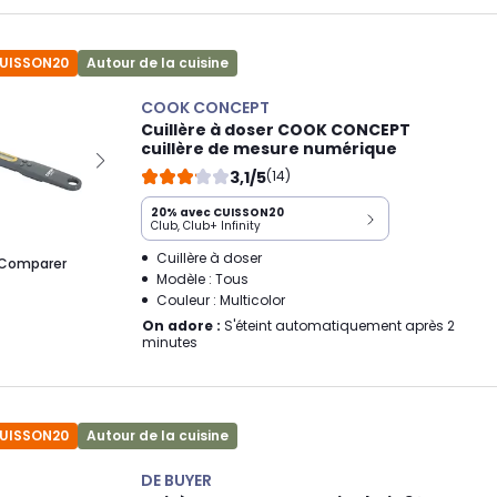
CUISSON20
Autour de la cuisine
COOK CONCEPT
Cuillère à doser COOK CONCEPT
cuillère de mesure numérique
3,1/5
(14)
20% avec CUISSON20
Club, Club+ Infinity
Cuillère à doser
Comparer
Modèle : Tous
Couleur : Multicolor
On adore :
S'éteint automatiquement après 2
minutes
CUISSON20
Autour de la cuisine
DE BUYER