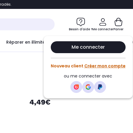
bradés.
e
Accéder directement au chatbot
Besoin d'aide ?
Me connecter
Panier
Réparer en illimité avec
Le Club Infinity
Econ
Me connecter
Nouveau client
Créer mon compte
ou me connecter avec
4,49€