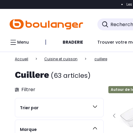
Les
Accéder directement à la navigation
Accéder direct
Menu
BRADERIE
Trouver votre m
Accueil
Cuisine et cuisson
cuillere
Cuillere
(63 articles)
Filtrer
Autour de l
Trier par
Marque