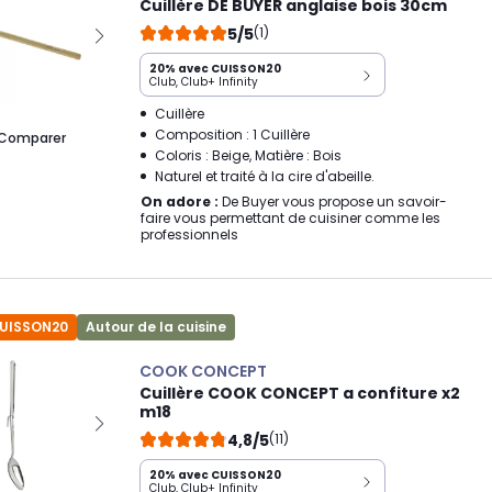
Cuillère DE BUYER anglaise bois 30cm
5/5
(1)
20% avec CUISSON20
Club, Club+ Infinity
Cuillère
Composition : 1 Cuillère
Comparer
Coloris : Beige, Matière : Bois
Naturel et traité à la cire d'abeille.
On adore :
De Buyer vous propose un savoir-
faire vous permettant de cuisiner comme les
professionnels
CUISSON20
Autour de la cuisine
COOK CONCEPT
Cuillère COOK CONCEPT a confiture x2
m18
4,8/5
(11)
20% avec CUISSON20
Club, Club+ Infinity