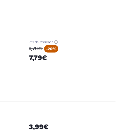
Prix de référence
oldPrice
9,79€
-20%
7,79€
3,99€