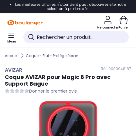
Les meilleures affaires n'attendent pas : découvrez vite notre
Accéder directement à la navigation
sélection à prix bradés.
Accéder directement au contenu
Me connecter
Panier
Accéder directement au pied de page
Menu
Accéder directement au chatbot
Accueil
Coque - Etui - Protège écran
Réf. 900
0948187
AVIZAR
Coque
AVIZAR
pour Magic 8 Pro avec
Support Bague
Donner le premier avis