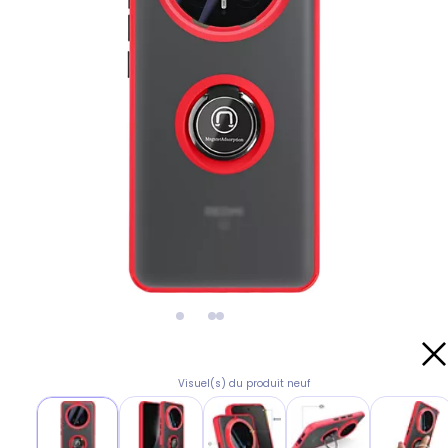
Visuel(s) du produit neuf