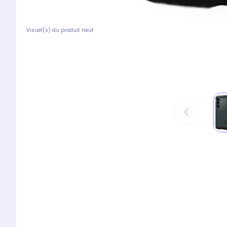
Visuel(s) du produit neuf