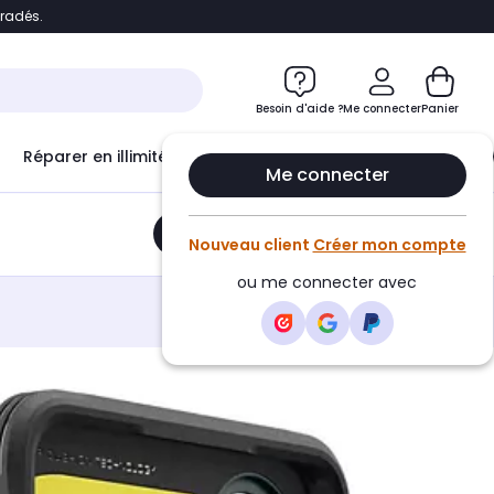
bradés.
e
Accéder directement au chatbot
Besoin d'aide ?
Me connecter
Panier
Réparer en illimité avec
Le Club Infinity
Econ
Me connecter
Ajouter au panier
•
31,99€
Nouveau client
Créer mon compte
ou me connecter avec