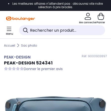
Les meilleures affaires n'attendent pas : découvrez vite notre
Accéder directement à la navigation
sélection à prix bradés.
Accéder directement au contenu
Me connecter
Panier
Accéder directement au pied de page
Menu
Accéder directement au chatbot
Accueil
Sac photo
Réf. 900
0933897
PEAK-DESIGN
PEAK-DESIGN
524341
Donner le premier avis