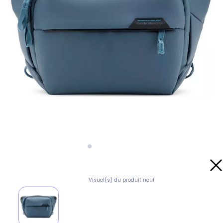
Visuel(s) du produit neuf