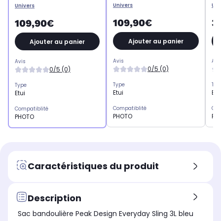
Univers
Uni
Univers
109,90€
3
109,90€
Ajouter au panier
Ajouter au panier
Avis
Avi
Avis
0/5 (0)
0/5 (0)
Type
Typ
Type
Etui
Etu
Etui
Compatiblité
Com
Compatiblité
PHOTO
PH
PHOTO
Caractéristiques du produit
Description
Sac bandoulière Peak Design Everyday Sling 3L bleu