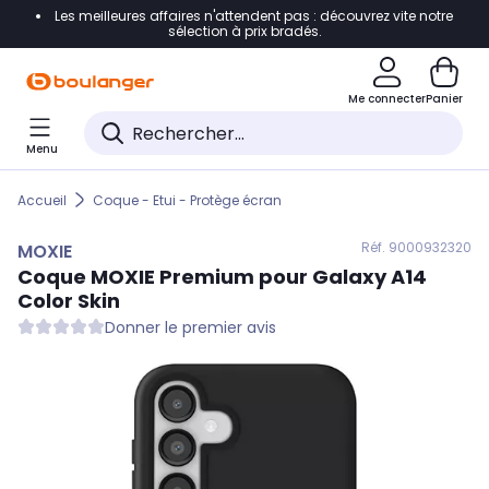
Les meilleures affaires n'attendent pas : découvrez vite notre
Accéder directement à la navigation
sélection à prix bradés.
Accéder directement au contenu
Me connecter
Panier
Accéder directement au pied de page
Menu
Accéder directement au chatbot
Accueil
Coque - Etui - Protège écran
Réf. 900
0932320
MOXIE
Coque
MOXIE
Premium pour Galaxy A14
Color Skin
Donner le premier avis