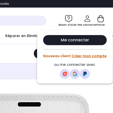
bradés.
e
Accéder directement au chatbot
Besoin d'aide ?
Me connecter
Panier
Réparer en illimité avec
Le Club Infinity
Econ
Me connecter
Ajouter au panier
•
24,90€
Nouveau client
Créer mon compte
ou me connecter avec