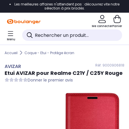
Les meilleures affaires n'attendent pas : découvrez vite notre
Accéder directement à la navigation
sélection à prix bradés.
Accéder directement au contenu
Me connecter
Panier
Accéder directement au pied de page
Menu
Accéder directement au chatbot
Accueil
Coque - Etui - Protège écran
Réf. 900
0906818
AVIZAR
Etui
AVIZAR
pour Realme C21Y / C25Y Rouge
Donner le premier avis