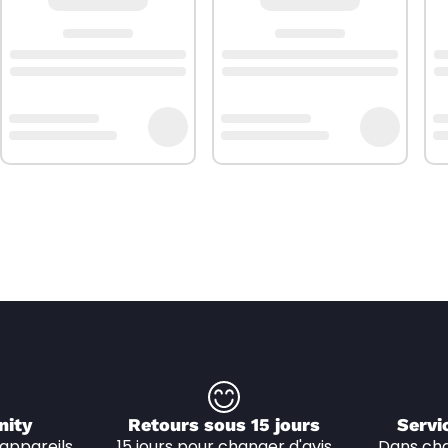
nity
Retours sous 15 jours
Servi
appareils 
15 jours pour changer d'avis
Dans cha