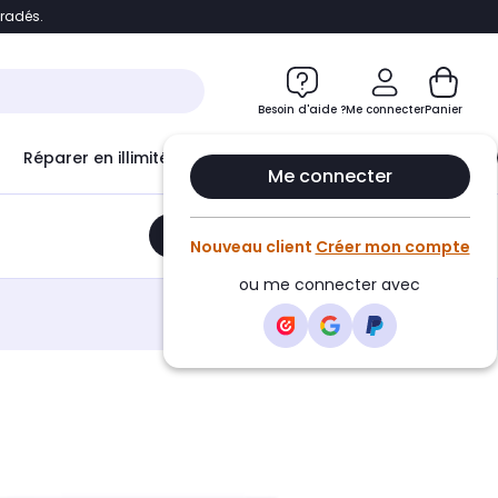
bradés.
e
Accéder directement au chatbot
Besoin d'aide ?
Me connecter
Panier
Réparer en illimité avec
Le Club Infinity
Econ
Me connecter
Ajouter au panier
•
24,90€
Nouveau client
Créer mon compte
ou me connecter avec