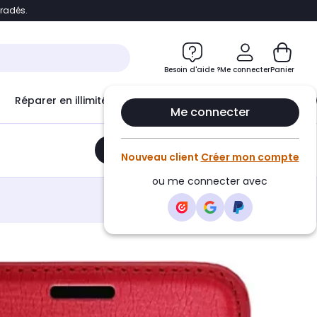
bradés.
e
Accéder directement au chatbot
Besoin d'aide ?
Me connecter
Panier
Réparer en illimité avec
Le Club Infinity
Econ
Me connecter
Ajouter au panier
•
24,90€
Nouveau client
Créer mon compte
ou me connecter avec