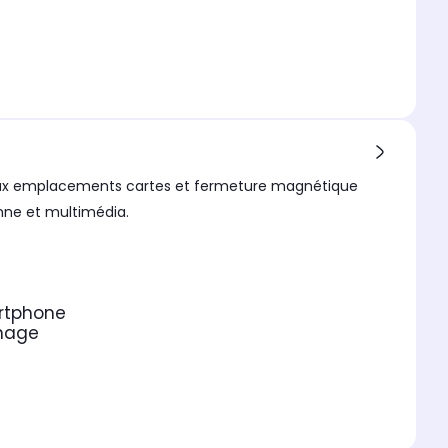
 deux emplacements cartes et fermeture magnétique
enne et multimédia.
artphone
nnage