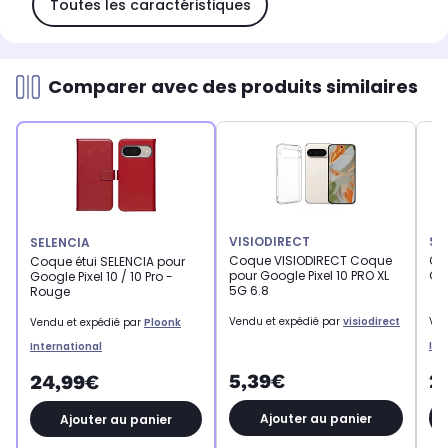
Toutes les caractéristiques
Comparer avec des produits similaires
VISIODIRECT
SE
SELENCIA
Coque VISIODIRECT Coque
Co
Coque étui SELENCIA pour
pour Google Pixel 10 PRO XL
Goo
Google Pixel 10 / 10 Pro -
5G 6.8
Rouge
Vendu et expédié par
visiodirect
Ven
Vendu et expédié par
Ploonk
Int
International
5,39€
2
24,99€
Ajouter au panier
Ajouter au panier