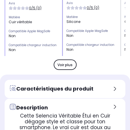
Avis
Avi
Avis
0/5 (0)
0/5 (0)
Matière
Mat
Matière
Silicone
Cui
Cuir véritable
Compatible Apple MagSafe
Com
Compatible Apple MagSafe
Non
No
Non
Compatible chargeur induction
Com
Compatible chargeur induction
Non
No
Non
Emplacement(s) carte(s)
Emp
Emplacement(s) carte(s)
Non
Ou
Oui
Voir plus
Type de protection
Typ
Type de protection
Coque
Co
Coque étui
Marque compatible
Mar
Marque compatible
Caractéristiques du produit
Google
Go
Google
Modèle compatible 1
Mod
Modèle compatible 1
Google Pixel 10 Pro XL
Goo
Google Pixel 10
Description
Cette Selencia Véritable Étui en Cuir
Coloris extérieur
Col
Coloris extérieur
Transparent
Noi
Rouge
dégage style et classe pour ton
smartphone. Le vrai cuir est doux au