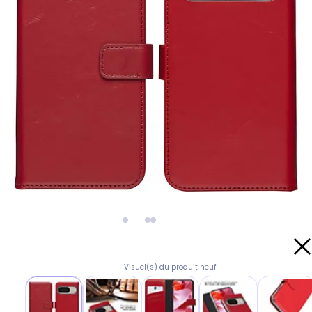
Visuel(s) du produit neuf