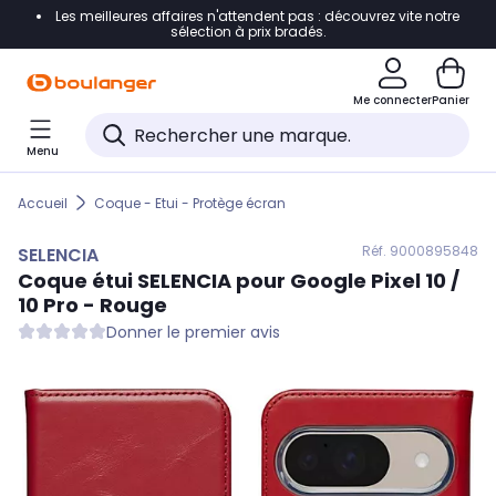
Les meilleures affaires n'attendent pas : découvrez vite notre
Accéder directement à la navigation
sélection à prix bradés.
Accéder directement au contenu
Me connecter
Panier
Accéder directement au pied de page
Menu
Accéder directement au chatbot
Accueil
Coque - Etui - Protège écran
Réf. 900
0895848
SELENCIA
Coque étui
SELENCIA
pour Google Pixel 10 /
10 Pro - Rouge
Donner le premier avis