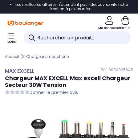
Les meilleures affaires n'attendent pas : découvrez vite notre
Accéder directement à la navigation
sélection à prix bradés.
Accéder directement au contenu
Me connecter
Panier
Accéder directement au pied de page
Menu
Accéder directement au chatbot
Accueil
Chargeur smartphone
Réf. 900
0895645
MAX EXCELL
Chargeur
MAX EXCELL
Max excell Chargeur
Secteur 30W Tension
Donner le premier avis