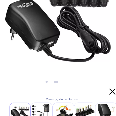
Visuel(s) du produit neuf