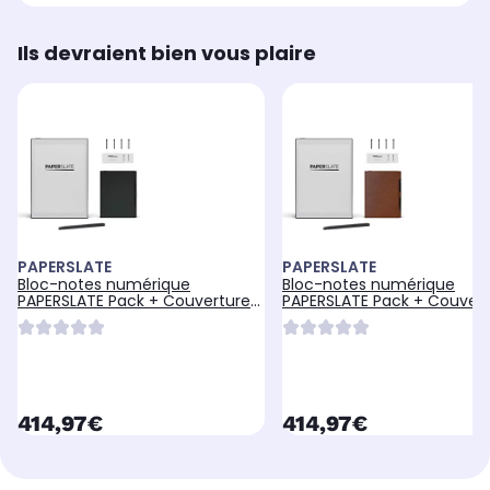
Ils devraient bien vous plaire
PAPERSLATE
PAPERSLATE
Bloc-notes numérique
Bloc-notes numérique
PAPERSLATE Pack + Couverture
PAPERSLATE Pack + Couver
Grise + 4 Mines
Brune + 4 Mines
currentPrice
currentPrice
414,97€
414,97€