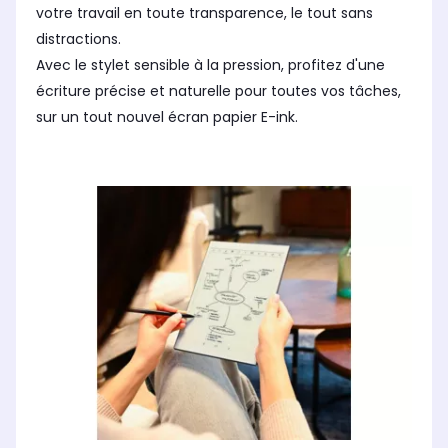
votre travail en toute transparence, le tout sans
Sens de lecture
Sen
Sens de lecture
Portrait
Por
Portrait
distractions.
Avec le stylet sensible à la pression, profitez d'une
Ecran anti lumière bleue
Ecr
Ecran anti lumière bleue
Oui
Ou
Oui
écriture précise et naturelle pour toutes vos tâches,
sur un tout nouvel écran papier E-ink.