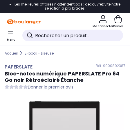
Les meilleures affaires n'attendent pas : découvrez vite notre
Accéder directement à la navigation
sélection à prix bradés.
Accéder directement au contenu
Me connecter
Panier
Accéder directement au pied de page
Menu
Accéder directement au chatbot
Accueil
E-book - Liseuse
Réf. 900
0892387
PAPERSLATE
Bloc-notes numérique
PAPERSLATE
Pro 64
Go noir Rétroéclairé Étanche
Donner le premier avis