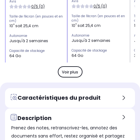
Avis
Avi
Avis
0/5 (0)
0/5 (0)
Taille de l'écran (en pouces et en
Tai
Taille de l'écran (en pouces et en
cm)
cm
cm)
10" soit 25,4 cm
10"
10" soit 25,4 cm
Autonomie
Aut
Autonomie
Jusqu'à 2 semaines
Ju
Jusqu'à 2 semaines
Capacité de stockage
Cap
Capacité de stockage
64 Go
32
64 Go
Poids Net
Poi
Poids Net
430 g
40
430 g
Voir plus
Tactile
Tac
Tactile
Oui
Ou
Oui
Résolution (en pixels)
Rés
Résolution (en pixels)
Caractéristiques du produit
1200 x 1600 pixels
120
1200 x 1600 pixels
Résolution (en ppp) en noir et
Rés
Résolution (en ppp) en noir et
blanc
bla
blanc
Description
200 pixels par pouce
200
200 pixels par pouce
Prenez des notes, retranscrivez-les, annotez des
Technologie de l'encre
Tec
Technologie de l'encre
e-Ink
e-I
e-Ink
documents sans effort, restez organisé et partagez