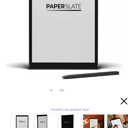
Visuel(s) du produit neuf