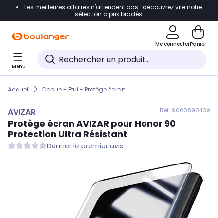
Les meilleures affaires n'attendent pas : découvrez vite notre
Accéder directement à la navigation
sélection à prix bradés.
Accéder directement au contenu
Me connecter
Panier
Accéder directement au pied de page
Menu
Accéder directement au chatbot
Accueil
Coque - Etui - Protège écran
Réf. 900
0890439
AVIZAR
Protège écran
AVIZAR
pour Honor 90
Protection Ultra Résistant
Donner le premier avis