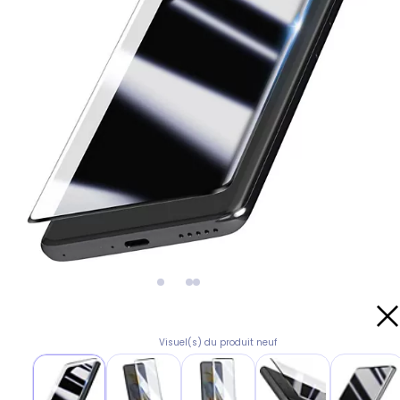
Visuel(s) du produit neuf