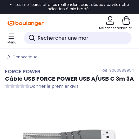
Les meilleures affaires n'attendent pas : découvrez vite notre
Accéder directement à la navigation
sélection à prix bradés.
Accéder directement au contenu
Me connecter
Panier
Accéder directement au pied de page
Menu
Accéder directement au chatbot
Connectique
Réf. 900
0889954
FORCE POWER
Câble USB
FORCE POWER
USB A/USB C 3m 3A
Donner le premier avis