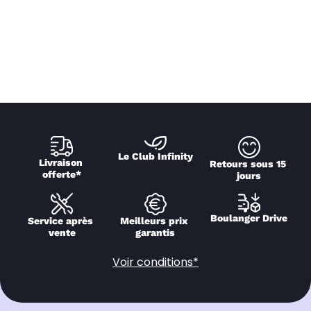
Le Club Infinity
Livraison 
Retours sous 15 
offerte*
jours
Boulanger Drive
Service après 
Meilleurs prix 
vente
garantis
Voir conditions*