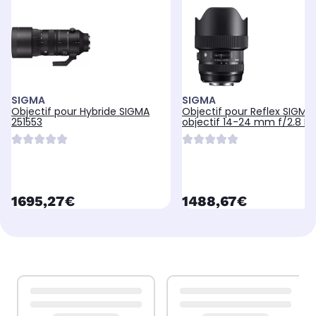
SIGMA
SIGMA
Objectif pour Hybride SIGMA
Objectif pour Reflex SIGMA
251553
objectif 14-24 mm f/2.8 D
HSM ART pour
currentPrice
currentPrice
1695,27€
1488,67€