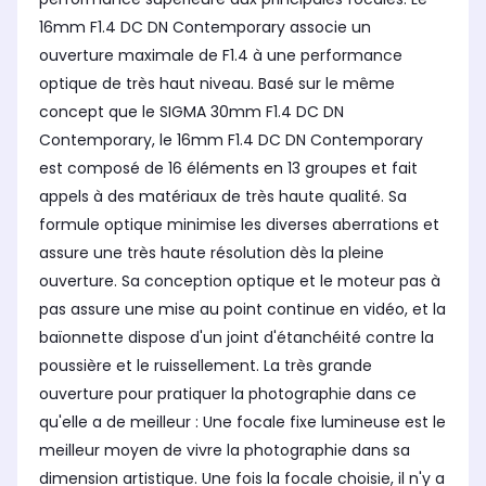
Distance minimale de mise au
point
poi
point
16mm F1.4 DC DN Contemporary associe un
25 cm
10
10 cm
ouverture maximale de F1.4 à une performance
optique de très haut niveau. Basé sur le même
concept que le SIGMA 30mm F1.4 DC DN
Contemporary, le 16mm F1.4 DC DN Contemporary
est composé de 16 éléments en 13 groupes et fait
appels à des matériaux de très haute qualité. Sa
formule optique minimise les diverses aberrations et
assure une très haute résolution dès la pleine
ouverture. Sa conception optique et le moteur pas à
pas assure une mise au point continue en vidéo, et la
baïonnette dispose d'un joint d'étanchéité contre la
poussière et le ruissellement. La très grande
ouverture pour pratiquer la photographie dans ce
qu'elle a de meilleur : Une focale fixe lumineuse est le
meilleur moyen de vivre la photographie dans sa
dimension artistique. Une fois la focale choisie, il n'y a