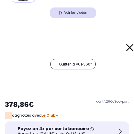
Voir les vidéos
Quitter la vue 360°
dont 1,20€
d'éco-part.
378,86€
cagnottés avec
Le Club+
Payez en 4x par carte bancaire
Apport de 104,19€ puis 3x 94,71€