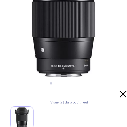
Visuel(s) du produit neuf