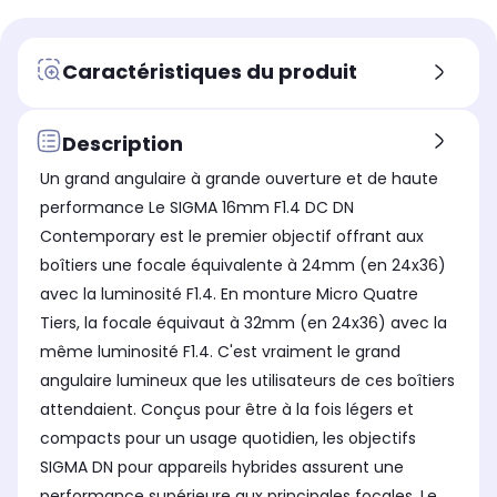
Poids
Poi
Poids
150 grammes
30
300 grammes
Idéal pour
Idé
Idéal pour
Caractéristiques du produit
-
Ph
Photo urbaine/Reportage
Objectif stabilisé
Obj
Objectif stabilisé
Non stabilisé
Non
Non stabilisé
Description
Un grand angulaire à grande ouverture et de haute
performance Le SIGMA 16mm F1.4 DC DN
Contemporary est le premier objectif offrant aux
boîtiers une focale équivalente à 24mm (en 24x36)
avec la luminosité F1.4. En monture Micro Quatre
Tiers, la focale équivaut à 32mm (en 24x36) avec la
même luminosité F1.4. C'est vraiment le grand
angulaire lumineux que les utilisateurs de ces boîtiers
Objectif tropicalisé
Obj
Objectif tropicalisé
attendaient. Conçus pour être à la fois légers et
-
No
Non
compacts pour un usage quotidien, les objectifs
Diamètre du filtre
Dia
Diamètre du filtre
-
58
67 mm
SIGMA DN pour appareils hybrides assurent une
performance supérieure aux principales focales. Le
Distance minimale de mise au
Dis