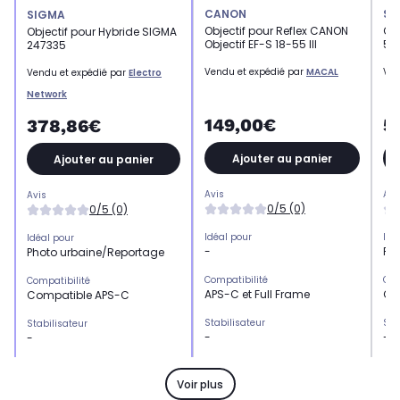
CANON
SI
SIGMA
Objectif pour Reflex CANON
Obj
Objectif pour Hybride SIGMA
Objectif EF-S 18-55 III
52
247335
Vendu et expédié par
MACAL
Ven
Vendu et expédié par
Electro
Network
149,00€
5
378,86€
Ajouter au panier
Ajouter au panier
Avis
Avi
Avis
0/5 (0)
0/5 (0)
Idéal pour
Idé
Idéal pour
-
Ph
Photo urbaine/Reportage
Compatibilité
Com
Compatibilité
APS-C et Full Frame
Co
Compatible APS-C
Stabilisateur
Sta
Stabilisateur
-
-
-
Focale
Foc
Focale
-
Fix
Fixe
Voir plus