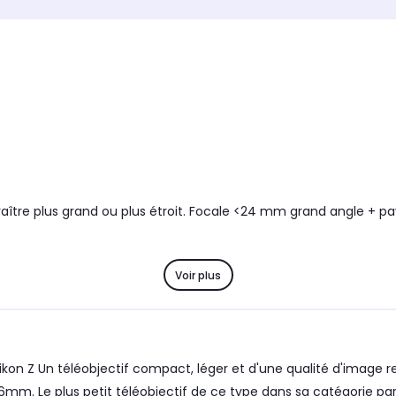
Idéal pour
Idéal p
te
Utilisation polyvalente
Utilisa
Objectif stabilisé
Objectif
Non stabilisé
oui, d
mouve
repose
vienne
optique
verres
mouvem
est im
dont le
raître plus grand ou plus étroit. Focale <24 mm grand angle + pa
Objectif tropicalisé
Objectif
Non
Oui
Diamètre du filtre
Diamètre
67 mm
67 m
Voir plus
ise au point
Distance minimale de mise au point
Distanc
10 cm
10 cm
n Z Un téléobjectif compact, léger et d'une qualité d'image re
16mm. Le plus petit téléobjectif de ce type dans sa catégorie p