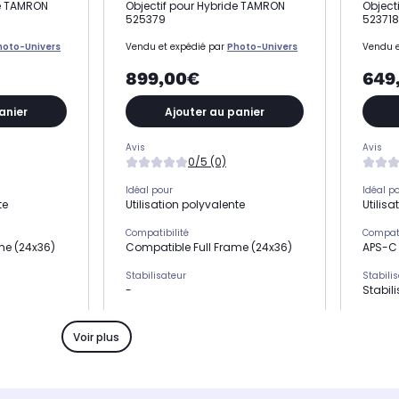
de TAMRON
Objectif pour Hybride TAMRON
Object
525379
523718
hoto-Univers
Vendu et expédié par
Photo-Univers
Vendu e
899,00€
649
anier
Ajouter au panier
Avis
Avis
0/5 (0)
Idéal pour
Idéal p
te
Utilisation polyvalente
Utilisa
Compatibilité
Compati
me (24x36)
Compatible Full Frame (24x36)
APS-C 
Stabilisateur
Stabili
-
Stabili
Focale
Focale
Variable
Variab
Voir plus
Poids
Poids
300 grammes
300 g