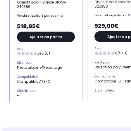
Objectif pour Hybri
Objectif pour Hybride SIGMA
525380
249386
Vendu et expédié par
P
Vendu et expédié par
Zoomici
929,00€
518,95€
Ajouter au p
Ajouter au panier
Avis
Avis
0/5 (0)
0/5 (0)
Idéal pour
Idéal pour
Utilisation polyvalen
Photo urbaine/Reportage
Compatibilité
Compatibilité
Compatible Full Fra
Compatible APS-C
Stabilisateur
Stabilisateur
-
-
Focale
Focale
Variable
Fixe
Poids
Poids
300 grammes
300 grammes