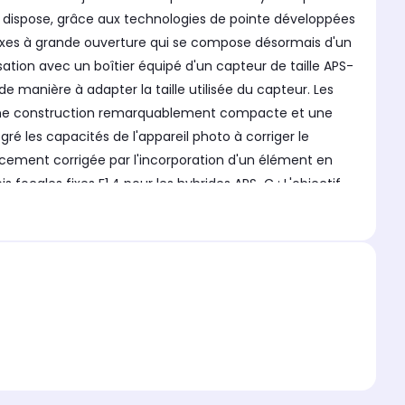
l dispose, grâce aux technologies de pointe développées
s fixes à grande ouverture qui se compose désormais d'un
sation avec un boîtier équipé d'un capteur de taille APS-
 de manière à adapter la taille utilisée du capteur. Les
). Une construction remarquablement compacte et une
égré les capacités de l'appareil photo à corriger le
icacement corrigée par l'incorporation d'un élément en
 focales fixes F1.4 pour les hybrides APS-C : L'objectif
tendance à avoir des effets bokeh moindres que les
rès variés, du portrait à la prise de vue sur le vif,
aptée à la mise au point AF en vidéo et d'un moteur pas
 Sony E, permettant d'obtenir un suivi AF précis. En
e sujet visé, même s'il se déplace bouge pendant la prise
ible au service de changement de monture (MCS) - Conçu
 circulaire à 9 lames - Baïonnette en laiton chrome de