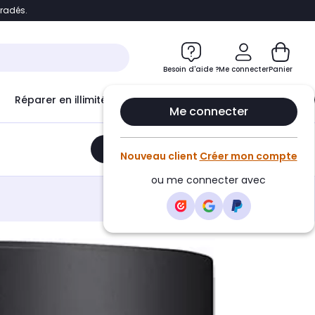
bradés.
e
Accéder directement au chatbot
Besoin d'aide ?
Me connecter
Panier
Réparer en illimité avec
Le Club Infinity
Econ
Me connecter
Ajouter au panier
•
518,95€
Nouveau client
Créer mon compte
ou me connecter avec