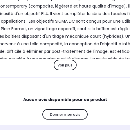
 Contemporary (compacité, légèreté et haute qualité d'image), i
nosité d'un objectif F1.4. Il vient compléter la série des focale
 appellations : Les objectifs SIGMA DC sont conçus pour une utili
 Plein Format, un vignettage apparaît, sauf si le boîtier est réglé
 des boîtiers disposant d'un tirage mécanique court (hybrides
 parvenir à une telle compacité, la conception de l'objectif a int
ale, difficile à éliminer par post-traitement de l'image, est eff
re couplée à une superbe qualité d'image. La seule série de trois
Voir plus
de générer un superbe bokeh avec des appareils APS-C qui ont 
 pour une utilisation au quotidien, et il est adapté à des sujets t
 la prise de vue vidéo : La combinaison d'une formule optique ad
if est également compatible avec le Fast Hybrid AF de la monture
AF du boîtier, la mise au point sera effectuée sur le visage ou l
Aucun avis disponible pour ce produit
d'une protection contre la poussière et le ruissellement - Élig
rôle qualité avec le banc FTM exclusif SIGMA ''A1'' - Diaphragme
Donner mon avis
l exemplaire