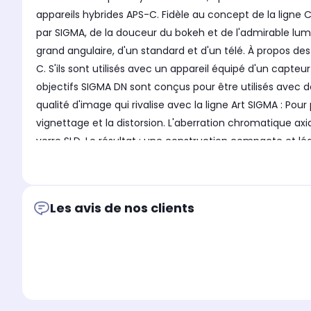
appareils hybrides APS-C. Fidèle au concept de la ligne
par SIGMA, de la douceur du bokeh et de l'admirable lumi
grand angulaire, d'un standard et d'un télé. À propos des
C. S'ils sont utilisés avec un appareil équipé d'un capteur
objectifs SIGMA DN sont conçus pour être utilisés avec
qualité d'image qui rivalise avec la ligne Art SIGMA : Pour
vignettage et la distorsion. L'aberration chromatique axi
verre SLD. Le résultat : une construction compacte et légè
bénéficie d'une ouverture maximale de F1.4 qui permet 
boîtiers 24x36mm. Sa compacité et sa légèreté sont parfaits
jusqu'à la photo de nuit. Un AF sans à-coups, idéal pour
Les avis de nos clients
à pas assure un autofocus doux et silencieux. Cet object
utilisant les fonctions de détection du visage ou de Eye-
de vue. Autres caractéristiques : - Baïonnette équipée 
pour minimiser le ''flare'' et les images fantômes - Cont
haute précision - Made in Japan, dans un esprit artisana