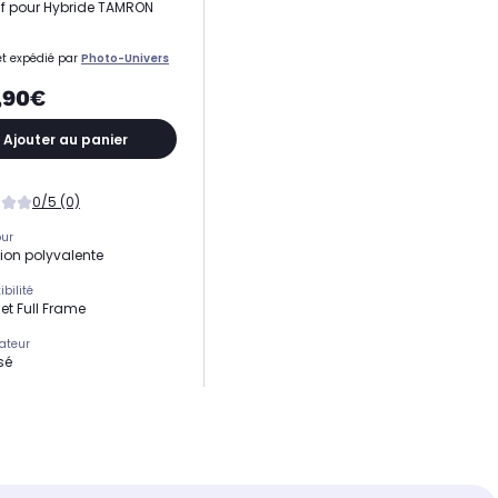
if pour Hybride TAMRON
t expédié par
Photo-Univers
,90€
Ajouter au panier
0/5 (0)
our
tion polyvalente
bilité
et Full Frame
sateur
sé
le
rammes