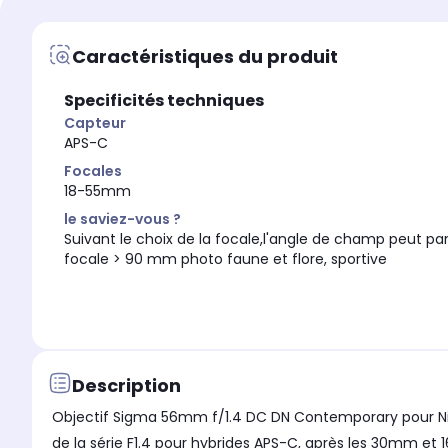
Idéal pour
Idéal pour
Utilisation polyvalen
Photo urbaine/Reportage
Caractéristiques du produit
Objectif stabilisé
Objectif stabilisé
Non stabilisé
Non stabilisé
Specificités techniques
Capteur
APS-C
Focales
18-55mm
le saviez-vous ?
Suivant le choix de la focale,l'angle de champ peut pa
Objectif tropicalisé
Objectif tropicalisé
focale > 90 mm photo faune et flore, sportive
Non
Non
Diamètre du filtre
Diamètre du filtre
67 mm
55 mm
Distance minimale de m
Distance minimale de mise au point
10 cm
10 cm
Description
Objectif Sigma 56mm f/1.4 DC DN Contemporary pour Niko
de la série F1.4 pour hybrides APS-C, après les 30mm et 