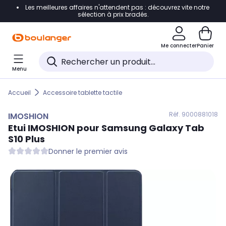
Les meilleures affaires n'attendent pas : découvrez vite notre
Accéder directement à la navigation
sélection à prix bradés.
Accéder directement au contenu
Me connecter
Panier
Accéder directement au pied de page
Menu
Accéder directement au chatbot
Accueil
Accessoire tablette tactile
Réf. 900
0881018
IMOSHION
Etui
IMOSHION
pour Samsung Galaxy Tab
S10 Plus
Donner le premier avis