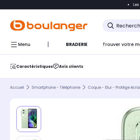
Les
Accéder directement à la navigation
Accéder direct
Menu
BRADERIE
Trouver votre m
Caractéristiques
Avis clients
Accueil
Smartphone - Téléphonie
Coque - Etui - Protège écra