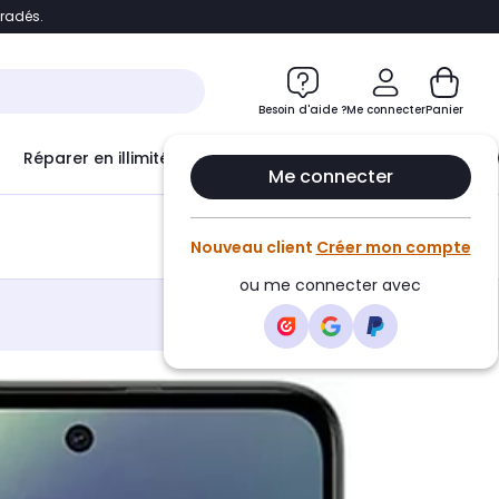
bradés.
e
Accéder directement au chatbot
Besoin d'aide ?
Me connecter
Panier
Réparer en illimité avec
Le Club Infinity
Econ
Me connecter
Ajouter au panier
•
7,19€
Nouveau client
Créer mon compte
ou me connecter avec