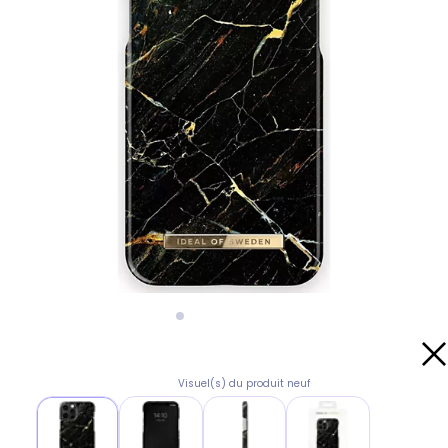
Visuel(s) du produit neuf