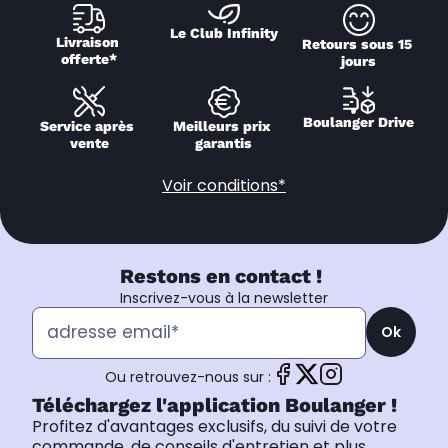
Le Club Infinity
Livraison 
Retours sous 15 
offerte*
jours
Boulanger Drive
Service après 
Meilleurs prix 
vente
garantis
Voir conditions*
Restons en contact !
Inscrivez-vous à la newsletter
Ok
Ou retrouvez-nous sur :
Téléchargez l'application Boulanger !
Profitez d'avantages exclusifs, du suivi de votre
commande, de conseils d'entretien et plus