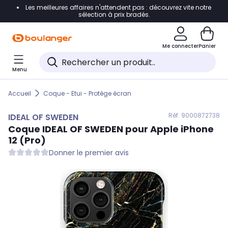
Les meilleures affaires n'attendent pas : découvrez vite notre
Accéder directement à la navigation
sélection à prix bradés.
Accéder directement au contenu
Me connecter
Panier
Accéder directement au pied de page
Menu
Accéder directement au chatbot
Accueil
Coque - Etui - Protège écran
Réf. 900
0872738
IDEAL OF SWEDEN
Coque
IDEAL OF SWEDEN
pour Apple iPhone
12 (Pro)
Donner le premier avis