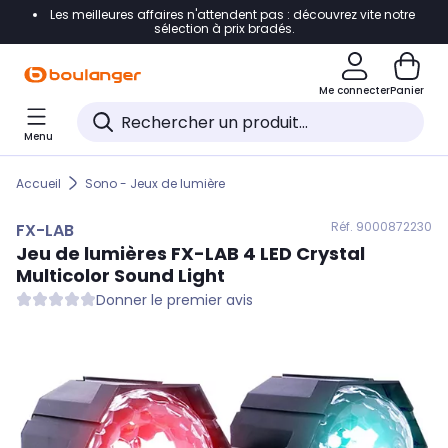
Les meilleures affaires n'attendent pas : découvrez vite notre
Accéder directement à la navigation
sélection à prix bradés.
Accéder directement au contenu
Me connecter
Panier
Accéder directement au pied de page
Menu
Accéder directement au chatbot
Accueil
Sono - Jeux de lumière
Réf. 900
0872230
FX-LAB
Jeu de lumières
FX-LAB
4 LED Crystal
Multicolor Sound Light
Donner le premier avis