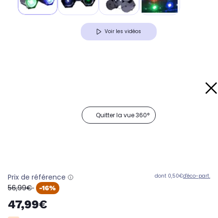
Voir les vidéos
Quitter la vue 360°
Prix de référence
dont 0,50€
d'éco-part.
oldPrice
56,99€
-16%
47,99€