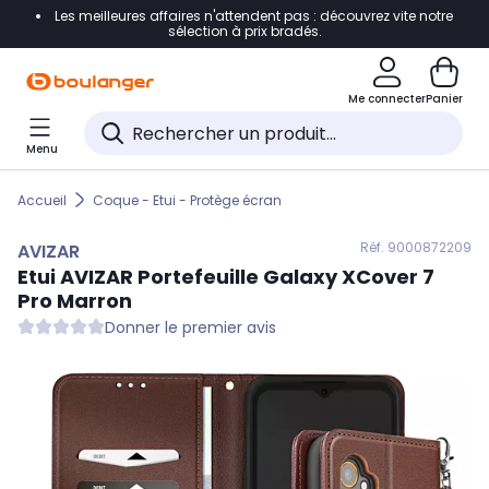
Les meilleures affaires n'attendent pas : découvrez vite notre
Accéder directement à la navigation
sélection à prix bradés.
Accéder directement au contenu
Me connecter
Panier
Accéder directement au pied de page
Menu
Accéder directement au chatbot
Accueil
Coque - Etui - Protège écran
Réf. 900
0872209
AVIZAR
Etui
AVIZAR
Portefeuille Galaxy XCover 7
Pro Marron
Donner le premier avis