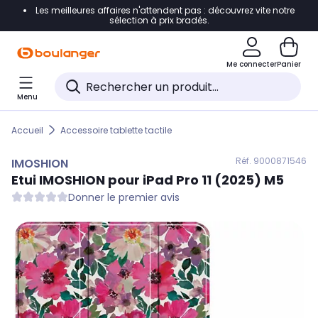
Les meilleures affaires n'attendent pas : découvrez vite notre
Accéder directement à la navigation
sélection à prix bradés.
Accéder directement au contenu
Me connecter
Panier
Accéder directement au pied de page
Menu
Accéder directement au chatbot
Accueil
Accessoire tablette tactile
Réf. 900
0871546
IMOSHION
Etui
IMOSHION
pour iPad Pro 11 (2025) M5
Donner le premier avis