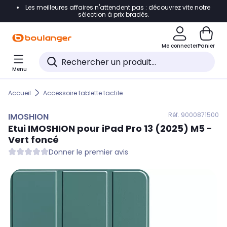
Les meilleures affaires n'attendent pas : découvrez vite notre
Accéder directement à la navigation
sélection à prix bradés.
Accéder directement au contenu
Me connecter
Panier
Accéder directement au pied de page
Menu
Accéder directement au chatbot
Accueil
Accessoire tablette tactile
Réf. 900
0871500
IMOSHION
Etui
IMOSHION
pour iPad Pro 13 (2025) M5 -
Vert foncé
Donner le premier avis