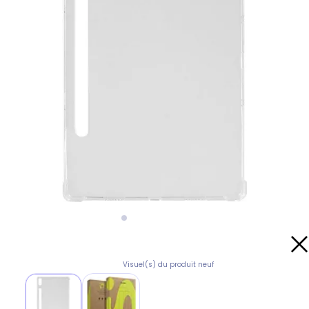
Visuel(s) du produit neuf