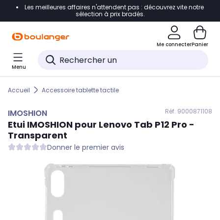
Les meilleures affaires n'attendent pas : découvrez vite notre
Accéder directement à la navigation
sélection à prix bradés.
Accéder directement au contenu
Me connecter
Panier
Accéder directement au pied de page
Menu
Accéder directement au chatbot
Accueil
Accessoire tablette tactile
Réf. 900
0871108
IMOSHION
Etui
IMOSHION
pour Lenovo Tab P12 Pro -
Transparent
Donner le premier avis