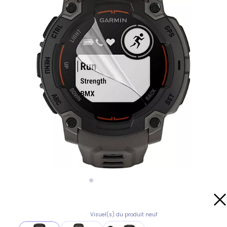
Visuel(s) du produit neuf