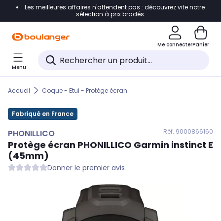
Les meilleures affaires n'attendent pas : découvrez vite notre
Accéder directement à la navigation
sélection à prix bradés.
Accéder directement au contenu
Me connecter
Panier
Accéder directement au pied de page
Menu
Accéder directement au chatbot
Accueil
Coque - Etui - Protège écran
Fabriqué en France
Réf. 900
0866160
PHONILLICO
Protège écran
PHONILLICO
Garmin instinct E
(45mm)
Donner le premier avis