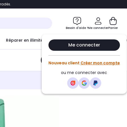
bradés.
e
Accéder directement au chatbot
Besoin d'aide ?
Me connecter
Panier
Réparer en illimité avec
Le Club Infinity
Econ
Me connecter
Ajouter au panier
•
6,99€
Nouveau client
Créer mon compte
ou me connecter avec