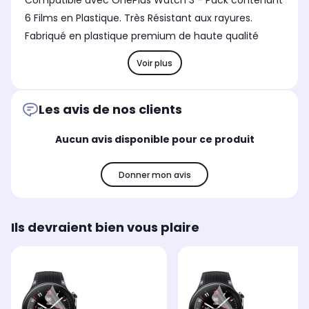
Compatible avec OnePlus Watch 3 - Pack contenant
Noir
Tr
Transparent
6 Films en Plastique. Très Résistant aux rayures.
Fabriqué en plastique premium de haute qualité
Voir plus
Les avis de nos clients
Aucun avis disponible pour ce produit
Donner mon avis
Ils devraient bien vous plaire