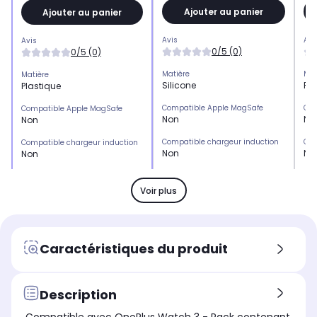
Ajouter au panier
Ajouter au panier
Avis
Avi
Avis
0/5 (0)
0/5 (0)
Matière
Mat
Matière
Silicone
Pla
Plastique
Compatible Apple MagSafe
Com
Compatible Apple MagSafe
Non
No
Non
Compatible chargeur induction
Com
Compatible chargeur induction
Non
No
Non
Emplacement(s) carte(s)
Emp
Emplacement(s) carte(s)
Non
No
Non
Voir plus
Type de protection
Typ
Type de protection
Coque
Pro
Protection écran
Marque compatible
Mar
Marque compatible
Caractéristiques du produit
Apple
On
OnePlus
Modèle compatible 1
Mod
Modèle compatible 1
APPLE Watch 40 mm
On
OnePlus Watch 3
Description
Coloris extérieur
Col
Coloris extérieur