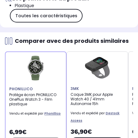
Plastique
Toutes les caractéristiques
Comparer avec des produits similaires
3MK
PH
PHONILLICO
Coque 3MK pour Apple
Pr
Protège écran PHONILLICO
Watch 40 / 41mm
On
OnePlus Watch 3 - Film
Autonomie 15h
Pla
plastique
Vendu et expédié par
Destock
Ven
Vendu et expédié par
Phonillico
Access
36,90€
6
6,99€