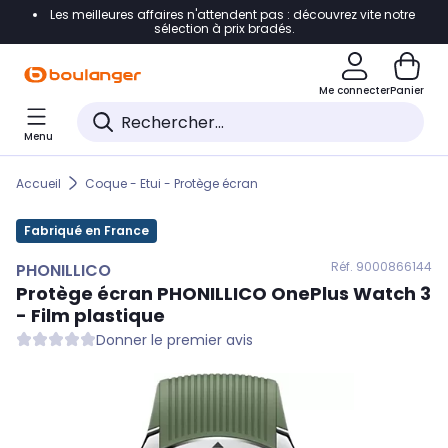
Les meilleures affaires n'attendent pas : découvrez vite notre
Accéder directement à la navigation
sélection à prix bradés.
Accéder directement au contenu
Me connecter
Panier
Accéder directement au pied de page
Menu
Accéder directement au chatbot
Accueil
Coque - Etui - Protège écran
Fabriqué en France
Réf. 900
0866144
PHONILLICO
Protège écran
PHONILLICO
OnePlus Watch 3
- Film plastique
Donner le premier avis