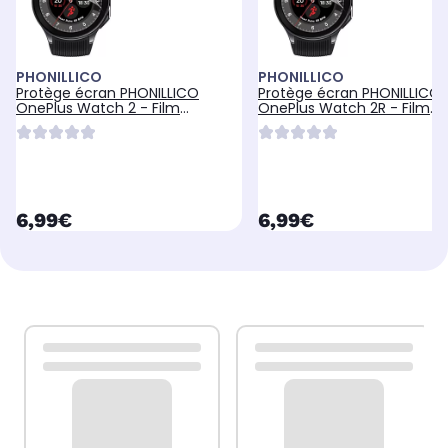
PHONILLICO
PHONILLICO
Protège écran PHONILLICO
Protège écran PHONILLICO
OnePlus Watch 2 - Film
OnePlus Watch 2R - Film
Plastique x6
Plastique x6
currentPrice
currentPrice
6,99€
6,99€