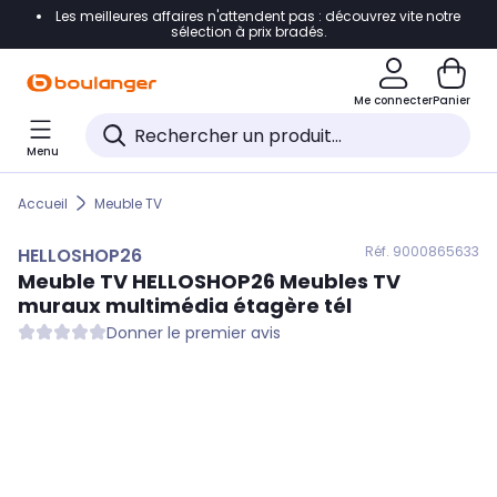
Les meilleures affaires n'attendent pas : découvrez vite notre
Accéder directement à la navigation
sélection à prix bradés.
Accéder directement au contenu
Me connecter
Panier
Accéder directement au pied de page
Menu
Accéder directement au chatbot
Accueil
Meuble TV
Réf. 900
0865633
HELLOSHOP26
Meuble TV
HELLOSHOP26
Meubles TV
muraux multimédia étagère tél
Donner le premier avis