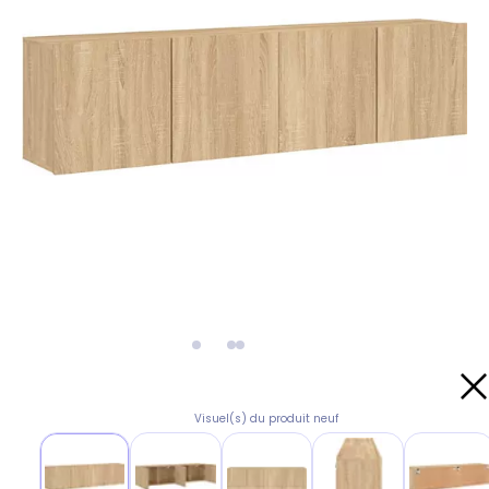
Visuel(s) du produit neuf