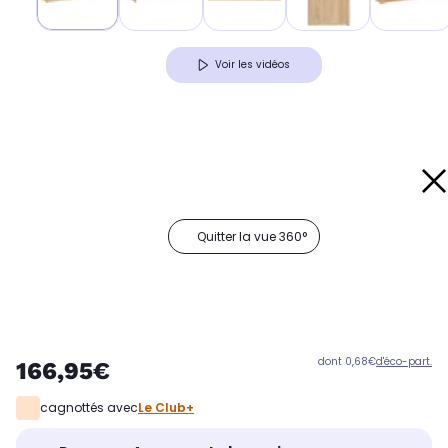
Voir les vidéos
Quitter la vue 360°
dont 0,68€
d'éco-part.
166,95€
cagnottés avec
Le Club+