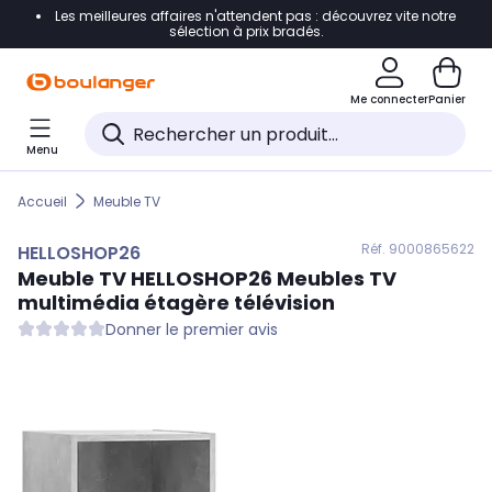
Les meilleures affaires n'attendent pas : découvrez vite notre
Accéder directement à la navigation
sélection à prix bradés.
Accéder directement au contenu
Me connecter
Panier
Accéder directement au pied de page
Menu
Accéder directement au chatbot
Accueil
Meuble TV
Réf. 900
0865622
HELLOSHOP26
Meuble TV
HELLOSHOP26
Meubles TV
multimédia étagère télévision
Donner le premier avis