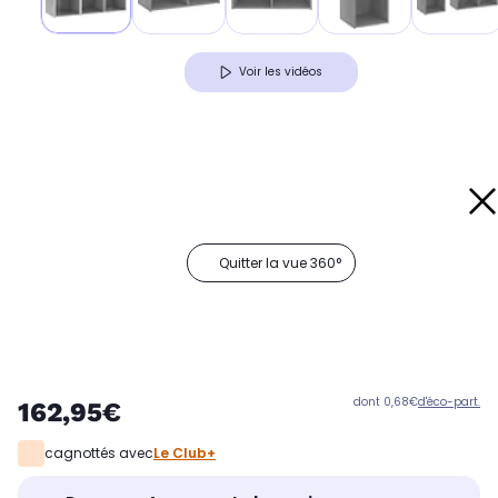
Voir les vidéos
Quitter la vue 360°
dont 0,68€
d'éco-part.
162,95€
cagnottés avec
Le Club+