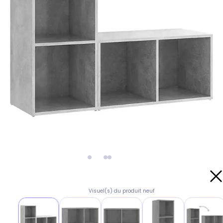
Visuel(s) du produit neuf