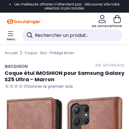
Les meilleures affaires n'attendent pas : découvrez vite notre
Accéder directement à la navigation
sélection à prix bradés.
Accéder directement au contenu
Me connecter
Panier
Accéder directement au pied de page
Menu
Accéder directement au chatbot
Accueil
Coque - Etui - Protège écran
Réf. 900
0864103
IMOSHION
Coque étui
IMOSHION
pour Samsung Galaxy
S25 Ultra - Marron
Donner le premier avis