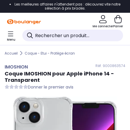
Les meilleures affaires n'attendent pas : découvrez vite notre
Accéder directement à la navigation
sélection à prix bradés.
Accéder directement au contenu
Me connecter
Panier
Accéder directement au pied de page
Menu
Accéder directement au chatbot
Accueil
Coque - Etui - Protège écran
Réf. 900
0863574
IMOSHION
Coque
IMOSHION
pour Apple iPhone 14 -
Transparent
Donner le premier avis