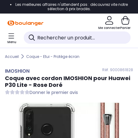
Les meilleures affaires n'attendent pas : découvrez vite notre
Accéder directement à la navigation
sélection à prix bradés.
Accéder directement au contenu
Me connecter
Panier
Accéder directement au pied de page
Menu
Accéder directement au chatbot
Accueil
Coque - Etui - Protège écran
Réf. 900
0861828
IMOSHION
Coque avec cordon
IMOSHION
pour Huawei
P30 Lite - Rose Doré
Donner le premier avis