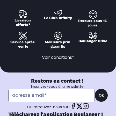
Le Club Infinity
Livraison 
Retours sous 15 
offerte*
jours
Boulanger Drive
Service après 
Meilleurs prix 
vente
garantis
Voir conditions*
Restons en contact !
Inscrivez-vous à la newsletter
Ok
Ou retrouvez-nous sur :
Téléchargez l'application Boulanger !