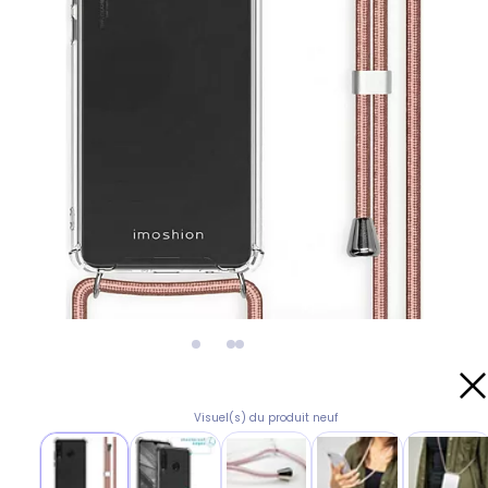
Visuel(s) du produit neuf