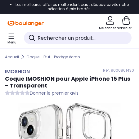
Les meilleures affaires n'attendent pas : découvrez vite notre
Accéder directement à la navigation
sélection à prix bradés.
Accéder directement au contenu
Me connecter
Panier
Accéder directement au pied de page
Menu
Accéder directement au chatbot
Accueil
Coque - Etui - Protège écran
Réf. 900
0861430
IMOSHION
Coque
IMOSHION
pour Apple iPhone 15 Plus
- Transparent
Donner le premier avis