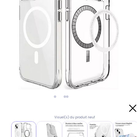
Visuel(s) du produit neuf